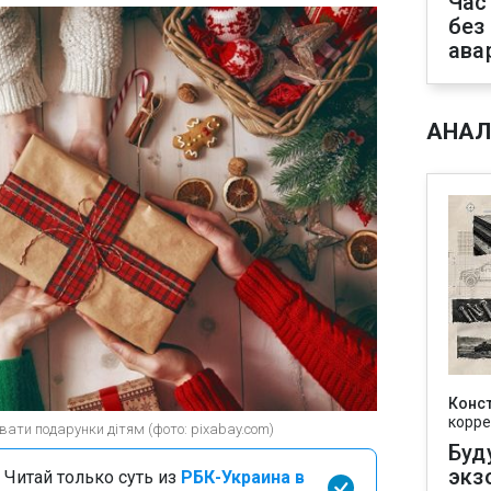
Час
без
ава
АНАЛ
Конс
корре
ати подарунки дітям (фото: pixabay.com)
Буд
экз
 Читай только суть из
РБК-Украина в