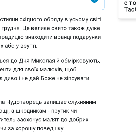
с т
Tact
тияни східного обряду в усьому світі
 грудня. Це велике свято також дуже
традицію знаходити вранці подарунки
 або у взутті.
ться до Дня Миколая й обмірковують,
зенти для своїх малюків, щоб
 диво і не дай Боже не зіпсувати
ола Чудотворець залишає слухняним
ощі, а шкодникам - прутик чи
титель заохочує малят до добрих
чи за хорошу поведінку.