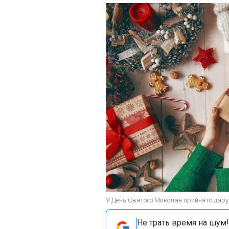
У День Святого Миколая прийнято дарув
Не трать время на шум!