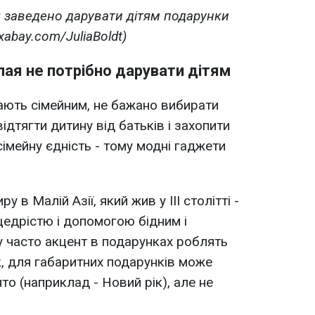
 заведено дарувати дітям подарунки
ixabay.com/JuliaBoldt)
лая не потрібно дарувати дітям
ають сімейним, не бажано вибирати
ідтягти дитину від батьків і захопити
сімейну єдність - тому модні гаджети
 в Малій Азії, який жив у III столітті -
едрістю і допомогою бідним і
 часто акцент в подарунках роблять
к, для габаритних подарунків може
ято (наприклад - Новий рік), але не