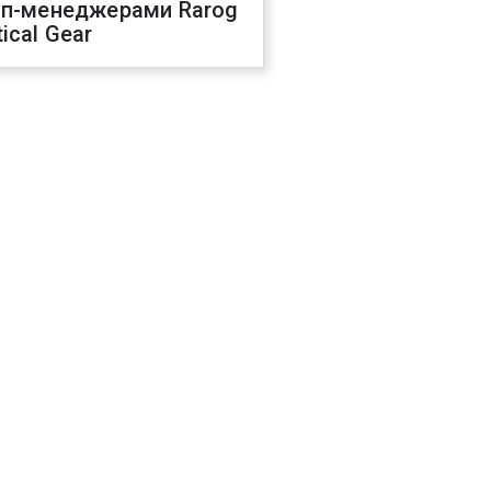
оп-менеджерами Rarog
ical Gear