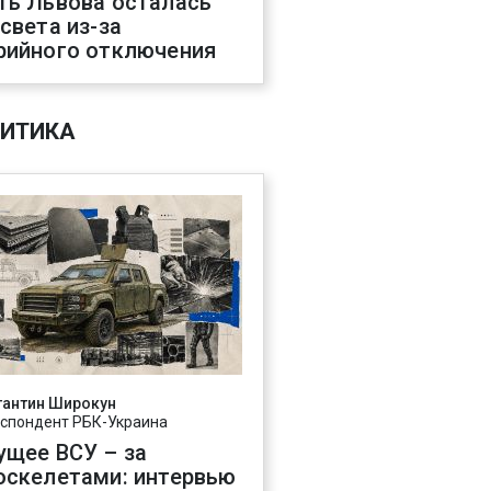
ть Львова осталась
 света из-за
рийного отключения
ИТИКА
тантин Широкун
спондент РБК-Украина
ущее ВСУ – за
оскелетами: интервью