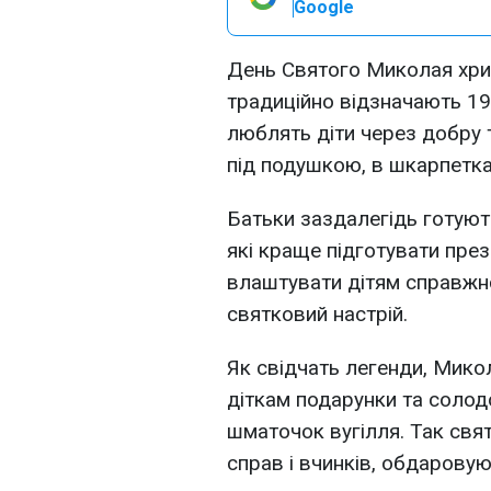
Google
День Святого Миколая хрис
традиційно відзначають 19
люблять діти через добру 
під подушкою, в шкарпетках
Батьки заздалегідь готую
які краще підготувати пре
влаштувати дітям справжнє
святковий настрій.
Як свідчать легенди, Мик
діткам подарунки та солод
шматочок вугілля. Так свя
справ і вчинків, обдаровую