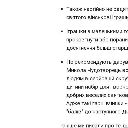
Також настійно не радят
святого військові іграш
Іграшки з маленькими г
проковтнути або поранит
досягнення більш старшо
Не рекомендують дарува
Микола Чудотворець все
людям в серйозній скрут
дитини набір для творчо
добрих веселих святков
Адже такі гарні вчинки 
"балів" до наступного Д
Раніше ми писали про те, 