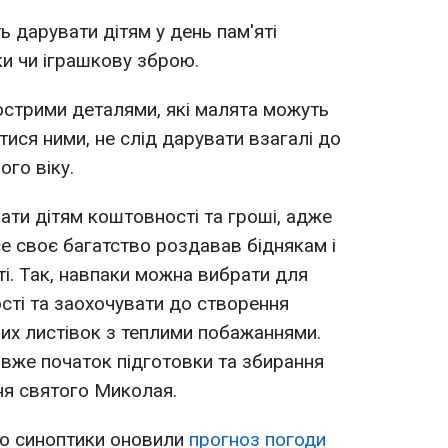
ь дарувати дітям у день пам'яті
ки чи іграшкову зброю.
острими деталями, які малята можуть
ися ними, не слід дарувати взагалі до
го віку.
ти дітям коштовності та гроші, адже
 своє багатство роздавав біднякам і
і. Так, навпаки можна вибрати для
сті та заохочувати до створення
их листівок з теплими побажаннями.
- вже початок підготовки та збирання
ня святого Миколая.
що синоптики оновили
прогноз погоди