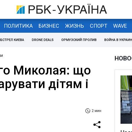
ПОЛИТИКА
БИЗНЕС
ЖИЗНЬ
СПОРТ
WAVE
БСТРЕЛ КИЕВА
DRONE DEALS
ОРМУЗСКИЙ ПРОЛИВ
ВОЙНА В УКРАИ
ни
НОВО
го Миколая: що
рувати дітям і
2 мин