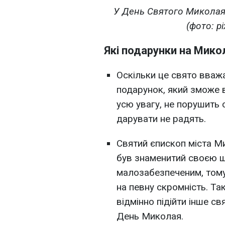
У День Святого Миколая
(фото: p
Які подарунки на Мико
Оскільки це свято вваж
подарунок, який зможе в
усю увагу, не порушить 
дарувати не радять.
Святий єпископ міста Миру
був знаменитий своєю щ
малозабезпеченим, тому
на певну скромність. Та
відмінно підійти інше св
День Миколая.