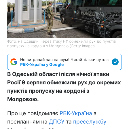
Фото: на Одещині через атаку РФ обмежили рух до пунктів
пропуску на кордоні з Молдовою (Getty Images)
Не витрачай час на шум! Читай тільки суть з
РБК-Україна у Google
В Одеській області після нічної атаки
Росії 9 серпня обмежили рух до окремих
пунктів пропуску на кордоні з
Молдовою.
Про це повідомляє
РБК-Україна
з
посиланням на
ДПСУ
та
пресслужбу