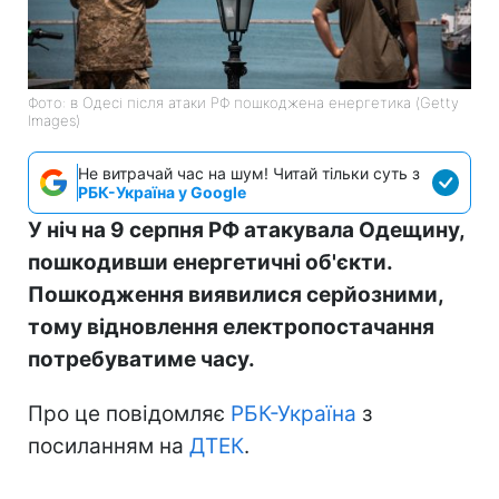
Фото: в Одесі після атаки РФ пошкоджена енергетика (Getty
Images)
Не витрачай час на шум! Читай тільки суть з
РБК-Україна у Google
У ніч на 9 серпня РФ атакувала Одещину,
пошкодивши енергетичні об'єкти.
Пошкодження виявилися серйозними,
тому відновлення електропостачання
потребуватиме часу.
Про це повідомляє
РБК-Україна
з
посиланням на
ДТЕК
.