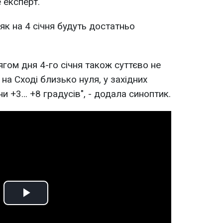
 експерт.
и як на 4 січня будуть достатньо
гом дня 4-го січня також суттєво не
 на Сході близько нуля, у західних
ни +3… +8 градусів", - додала синоптик.
Play