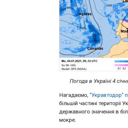
Погода в Україні 4 січн
Нагадаємо,
"Укравтодор" п
більшій частині території У
державного значення в біл
мокре.