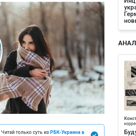
Инц
укр
Гер
нов
АНАЛ
Конс
корре
Буд
 Читай только суть из
РБК-Украина в