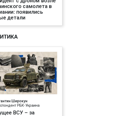
идент с дроном возле
аинского самолета в
мании: появились
ые детали
ИТИКА
тантин Широкун
спондент РБК-Украина
ущее ВСУ – за