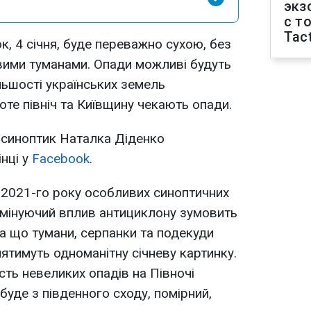
экз
с т
Tact
ок, 4 січня, буде переважно сухою, без
вими туманами. Опади можливі будуть
льшості українських земель
оте північ та Київщину чекають опади.
 синоптик Наталка Діденко
інці у
Facebook
.
 2021-го року особливих синоптичних
Домінуючий вплив антициклону зумовить
ба що тумани, серпанки та подекуди
тимуть одноманітну січневу картинку.
сть невеликих опадів на Півночі
р буде з південного сходу, помірний,