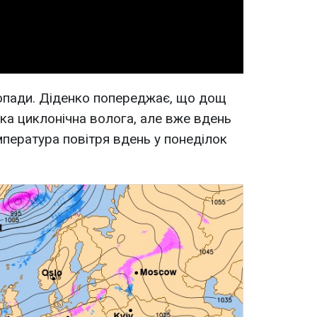
Video
я опади. Діденко попереджає, що дощ
ка циклонічна волога, але вже вдень
мпература повітря вдень у понеділок