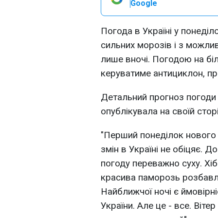
Google
Погода в Україні у понеділ
сильних морозів і з можли
лише вночі. Погодою на бі
керуватиме антициклон, пр
Детальний прогноз погоди
опублікувала на своїй стор
"Перший понеділок нового
змін в Україні не обіцяє. 
погоду переважно суху. Хі
красива паморозь розбавля
Найближчої ночі є ймовірні
України. Але це - все. Віте