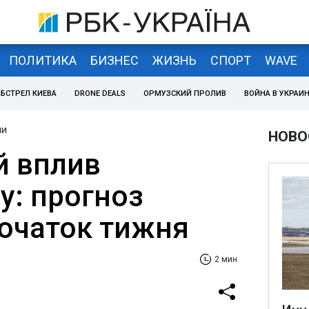
ПОЛИТИКА
БИЗНЕС
ЖИЗНЬ
СПОРТ
WAVE
БСТРЕЛ КИЕВА
DRONE DEALS
ОРМУЗСКИЙ ПРОЛИВ
ВОЙНА В УКРАИ
ни
НОВО
й вплив
у: прогноз
початок тижня
2 мин