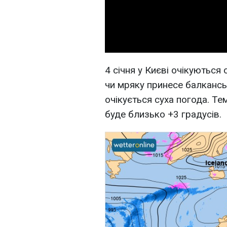
4 січня у Києві очікуютьс
чи мряку принесе балкансь
очікується суха погода. Те
буде близько +3 градусів.