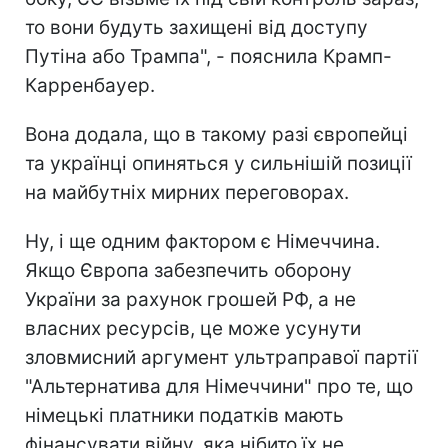
то вони будуть захищені від доступу
Путіна або Трампа", - пояснила Крамп-
Карренбауер.
Вона додала, що в такому разі європейці
та українці опиняться у сильнішій позиції
на майбутніх мирних переговорах.
Ну, і ще одним фактором є Німеччина.
Якщо Європа забезпечить оборону
України за рахунок грошей РФ, а не
власних ресурсів, це може усунути
зловмисний аргумент ультраправої партії
"Альтернатива для Німеччини" про те, що
німецькі платники податків мають
фінансувати війну, яка нібито їх не