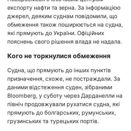
експорту нафти та зерна. За інформацією
джерел, деяким суднам повідомили, що
обмеження також поширюється на судна,
які прямують до України. Офіційних
пояснень свого рішення влада не надала.
Кого не торкнулися обмеження
Судна, що прямують до інших пунктів
призначення, схоже, не постраждали. За
даними відстеження суден, зібраними
Bloomberg, у суботу через Дарданелли на
північ продовжували рухатися судна, які
прямують до болгарських, румунських,
грузинських та турецьких портів.