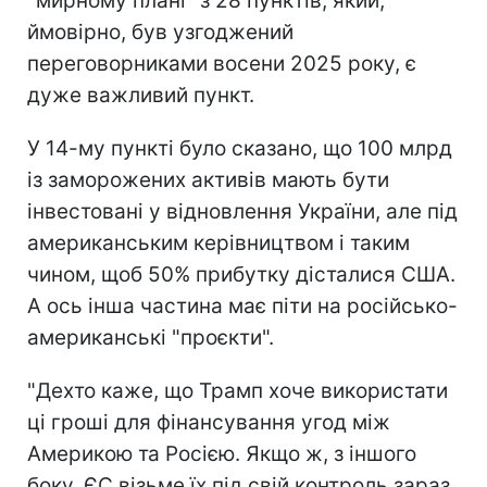
"мирному плані" з 28 пунктів, який,
ймовірно, був узгоджений
переговорниками восени 2025 року, є
дуже важливий пункт.
У 14-му пункті було сказано, що 100 млрд
із заморожених активів мають бути
інвестовані у відновлення України, але під
американським керівництвом і таким
чином, щоб 50% прибутку дісталися США.
А ось інша частина має піти на російсько-
американські "проєкти".
"Дехто каже, що Трамп хоче використати
ці гроші для фінансування угод між
Америкою та Росією. Якщо ж, з іншого
боку, ЄС візьме їх під свій контроль зараз,