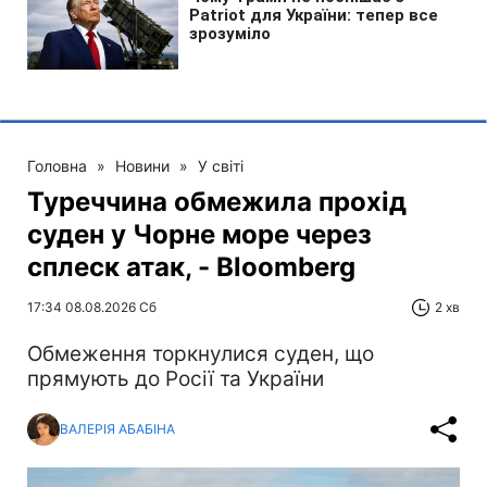
Головна
»
Новини
»
У світі
Туреччина обмежила прохід
суден у Чорне море через
сплеск атак, - Bloomberg
17:34 08.08.2026 Сб
2 хв
Обмеження торкнулися суден, що
прямують до Росії та України
ВАЛЕРІЯ АБАБІНА