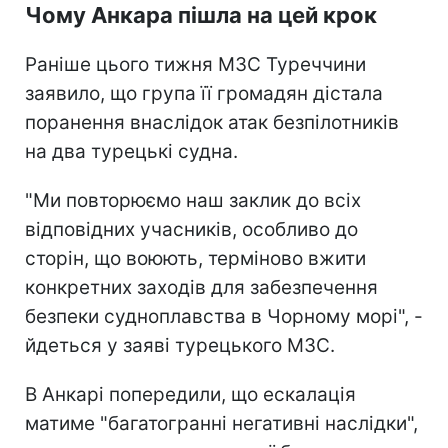
Чому Анкара пішла на цей крок
Раніше цього тижня МЗС Туреччини
заявило, що група її громадян дістала
поранення внаслідок атак безпілотників
на два турецькі судна.
"Ми повторюємо наш заклик до всіх
відповідних учасників, особливо до
сторін, що воюють, терміново вжити
конкретних заходів для забезпечення
безпеки судноплавства в Чорному морі", -
йдеться у заяві турецького МЗС.
В Анкарі попередили, що ескалація
матиме "багатогранні негативні наслідки",