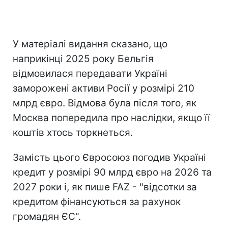
У матеріалі видання сказано, що
наприкінці 2025 року Бельгія
відмовилася передавати Україні
заморожені активи Росії у розмірі 210
млрд євро. Відмова була після того, як
Москва попередила про наслідки, якщо її
коштів хтось торкнеться.
Замість цього Євросоюз погодив Україні
кредит у розмірі 90 млрд євро на 2026 та
2027 роки і, як пише FAZ - "відсотки за
кредитом фінансуються за рахунок
громадян ЄС".