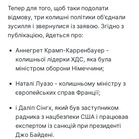
Тепер для того, щоб таки подолати
відмову, три колишні політики об'єднали
зусилля і звернулися із заявою. Згідно з
публікацією, йдеться про:
Аннегрет Крамп-Карренбауер -
колишньої лідерки ХДС, яка була
міністром оборони Німеччини;
Наталі Луазо - колишньому міністру з
європейських справ Франції;
і Даліп Сінгх, який був заступником
радника з нацбезпеки США і працював
експертом із санкцій при президенті
Джо Байдені.