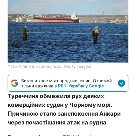
Фото: Судно в Чорному морі (Getty Images)
Вимкни хаос міжнародних новин! Отримуй
тільки важливе з
РБК-Україна у Google
Туреччина обмежила рух деяких
комерційних суден у Чорному морі.
Причиною стало занепокоєння Анкари
через почастішання атак на судна.