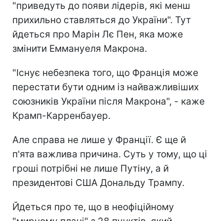
"приведуть до появи лідерів, які менш
прихильно ставляться до України". Тут
йдеться про Марін Лє Пен, яка може
змінити Еммануеля Макрона.
"Існує небезпека того, що Франція може
перестати бути одним із найважливіших
союзників України після Макрона", - каже
Крамп-Карренбауер.
Але справа не лише у Франції. Є ще й
п'ята важлива причина. Суть у тому, що ці
гроші потрібні не лише Путіну, а й
президентові США Дональду Трампу.
Йдеться про те, що в неофіційному