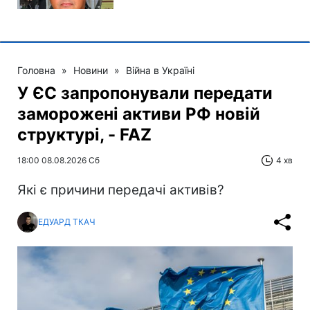
Головна
»
Новини
»
Війна в Україні
У ЄС запропонували передати
заморожені активи РФ новій
структурі, - FAZ
18:00 08.08.2026 Сб
4 хв
Які є причини передачі активів?
ЕДУАРД ТКАЧ