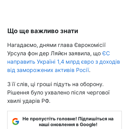
Що ще важливо знати
Нагадаємо, днями глава Єврокомісії
Урсула фон дер Ляйєн заявила, що
ЄС
направить Україні 1,4 млрд євро з доходів
від заморожених активів Росії
.
З її слів, ці гроші підуть на оборону.
Рішення було ухвалено після чергової
хвилі ударів РФ.
Не пропустіть головне! Підпишіться на
наші оновлення в Google!