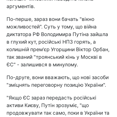
аргументів.
По-перше, зараз вони бачать "вікно
можливостей". Суть у тому, що війна
диктатора РФ Володимира Путіна зайшла
в глухий кут, російські НПЗ горять, а
колишній прем'єр Угорщини Віктор Орбан,
так званий "троянський кінь у Москві в
ЄС" - залишився в минулому.
По-друге, вони вважають, що нові засоби
"зміцнять переговорну позицію України".
"Якщо ЄС зараз передасть російські
активи Києву, Путін зрозуміє, "що
продовжувати так само, поки в України та