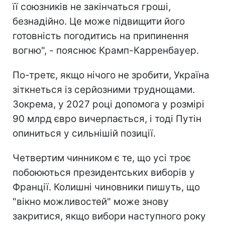
її союзників не закінчаться гроші,
безнадійно. Це може підвищити його
готовність погодитись на припинення
вогню", - пояснює Крамп-Карренбауер.
По-третє, якщо нічого не зробити, Україна
зіткнеться із серйозними труднощами.
Зокрема, у 2027 році допомога у розмірі
90 млрд євро вичерпається, і тоді Путін
опиниться у сильнішій позиції.
Четвертим чинником є те, що усі троє
побоюються президентських виборів у
Франції. Колишні чиновники пишуть, що
"вікно можливостей" може знову
закритися, якщо вибори наступного року