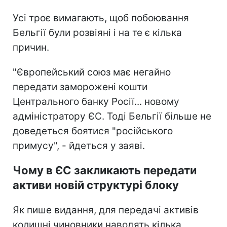
Усі троє вимагають, щоб побоювання
Бельгії були розвіяні і на те є кілька
причин.
"Європейський союз має негайно
передати заморожені кошти
Центрального банку Росії... новому
адміністратору ЄС. Тоді Бельгії більше не
доведеться боятися "російського
примусу", - йдеться у заяві.
Чому в ЄС закликають передати
активи новій структурі блоку
Як пише видання, для передачі активів
колишні чиновники наводять кілька