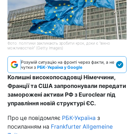
Фото: політики закликають зробити крок, доки є "вікно
можливостей" (Getty Images)
Розумій ситуацію на фронті через факти, а не
чутки з
РБК-Україна у Google
Колишні високопосадовці Німеччини,
Франції та США запропонували передати
заморожені активи РФ з Euroclear під
управління новій структурі ЄС.
Про це повідомляє
РБК-Україна
з
посиланням на
Frankfurter Allgemeine