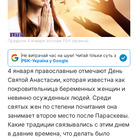
Праздник 4 января (коллаж РБК-Украина)
Не витрачай час на шум! Читай тільки суть з
РБК-Україна у Google
4 января православные отмечают День
Святой Анастасии, которая известна как
покровительница беременных женщин и
невинно осужденных людей. Среди
святых жен по степени почитания она
занимает второе место после Параскевы.
Какие традиции связывались с этим днем
в давние времена, что делать было