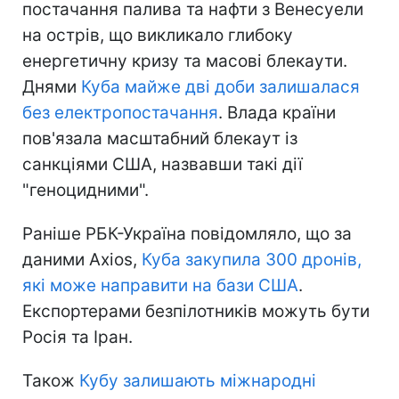
постачання палива та нафти з Венесуели
на острів, що викликало глибоку
енергетичну кризу та масові блекаути.
Днями
Куба майже дві доби залишалася
без електропостачання
. Влада країни
пов'язала масштабний блекаут із
санкціями США, назвавши такі дії
"геноцидними".
Раніше РБК-Україна повідомляло, що за
даними Axios,
Куба закупила 300 дронів,
які може направити на бази США
.
Експортерами безпілотників можуть бути
Росія та Іран.
Також
Кубу залишають міжнародні