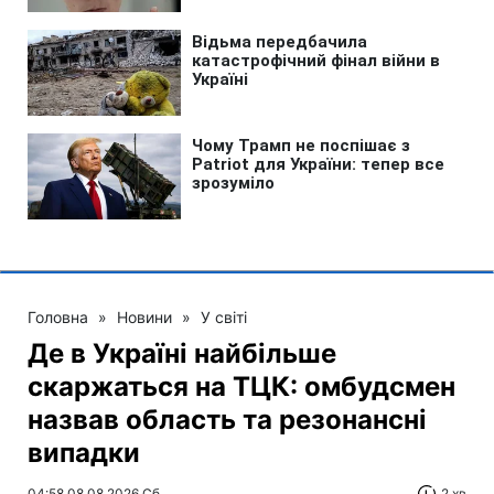
Головна
»
Новини
»
У світі
Де в Україні найбільше
скаржаться на ТЦК: омбудсмен
назвав область та резонансні
випадки
04:58 08.08.2026 Сб
2 хв