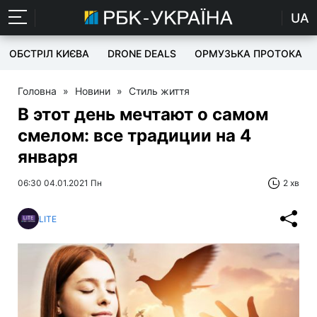
UA
ОБСТРІЛ КИЄВА
DRONE DEALS
ОРМУЗЬКА ПРОТОКА
Головна
»
Новини
»
Стиль життя
В этот день мечтают о самом
смелом: все традиции на 4
января
06:30 04.01.2021 Пн
2 хв
LITE