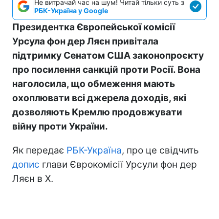
Не витрачай час на шум! Читай тільки суть з
РБК-Україна у Google
Президентка Європейської комісії
Урсула фон дер Ляєн привітала
підтримку Сенатом США законопроєкту
про посилення санкцій проти Росії. Вона
наголосила, що обмеження мають
охоплювати всі джерела доходів, які
дозволяють Кремлю продовжувати
війну проти України.
Як передає
РБК-Україна
, про це свідчить
допис
глави Єврокомісії Урсули фон дер
Ляєн в Х.