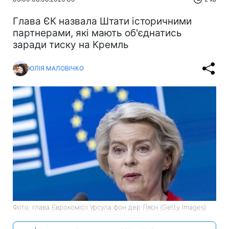
Глава ЄК назвала Штати історичними
партнерами, які мають об'єднатись
заради тиску на Кремль
ЮЛІЯ МАЛОВІЧКО
Фото: глава Єврокомісії Урсула фон дер Ляєн (Getty Images)