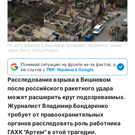
По делу взрывов в Вишневом призывают проверить семью
судьи (фото: Getty Images)
Понимай ситуацию на фронте из-за фактов, а
не слухов с
РБК-Украина в Google
Расследование взрыва в Вишневом
после российского ракетного удара
может расширить круг подозреваемых.
Журналист Владимир Бондаренко
требует от правоохранительных
органов расследовать роль работника
ГАХК "Артем" в этой трагедии.