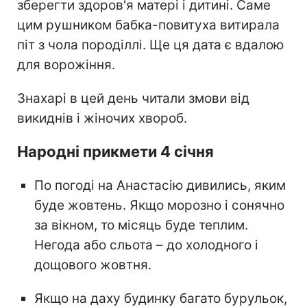
зберегти здоров'я матері і дитині. Саме
цим рушником бабка-повитуха витирала
піт з чола породіллі. Ще ця дата є вдалою
для ворожіння.
Знахарі в цей день читали змови від
викиднів і жіночих хвороб.
Народні прикмети 4 січня
По погоді на Анастасію дивились, яким
буде жовтень. Якщо морозно і сонячно
за вікном, то місяць буде теплим.
Негода або сльота – до холодного і
дощового жовтня.
Якщо на даху будинку багато бурульок,