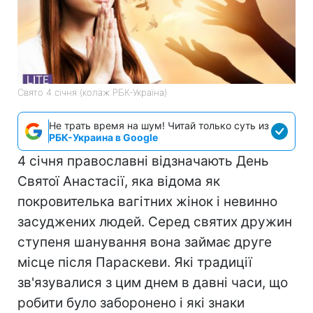
Свято 4 січня (колаж РБК-Україна)
Не трать время на шум! Читай только суть из
РБК-Украина в Google
4 січня православні відзначають День
Святої Анастасії, яка відома як
покровителька вагітних жінок і невинно
засуджених людей. Серед святих дружин
ступеня шанування вона займає друге
місце після Параскеви. Які традиції
зв'язувалися з цим днем в давні часи, що
робити було заборонено і які знаки