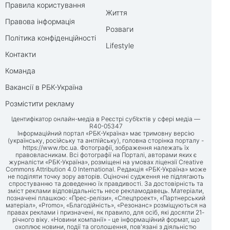
Правила користування
Життя
Правова інформація
Розваги
Політика конфіденційності
Lifestyle
Контакти
Команда
Вакансії в РБК-Україна
Розмістити рекламу
Ідентифікатор онлайн-медіа в Реєстрі суб’єктів у сфері медіа —
R40-05347
Інформаційний портал «РБК-Україна» має тримовну версію
(українську, російську та англійську), головна сторінка порталу -
https://www.rbc.ua
. Фотографії, зображення належать їх
правовласникам. Всі фотографії на Порталі, авторами яких є
журналісти «РБК-Україна», розміщені на умовах ліцензії Creative
Commons Attribution 4.0 International. Редакція «РБК-Україна» може
не поділяти точку зору авторів. Оціночні судження не підлягають
спростуванню та доведенню їх правдивості. За достовірність та
зміст реклами відповідальність несе рекламодавець. Матеріали,
позначені плашкою: «Прес-релізи», «Спецпроект», «Партнерський
матеріал», «Promo», «Благодійність», «Резонанс» розміщуються на
правах реклами і призначені, як правило, для осіб, які досягли 21-
річного віку. «Новини компанії» - це інформаційний формат, що
охоплює новини, події та оголошення, пов'язані з діяльністю