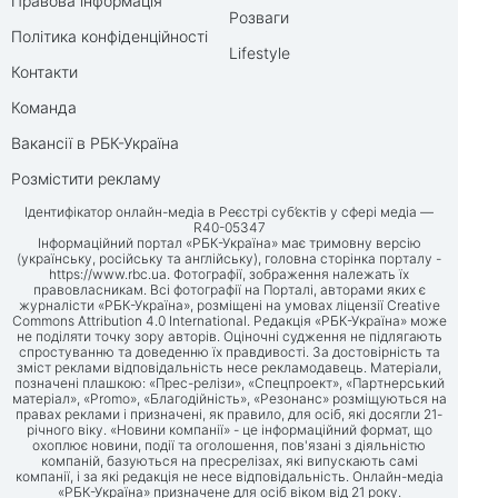
Правова інформація
Розваги
Політика конфіденційності
Lifestyle
Контакти
Команда
Вакансії в РБК-Україна
Розмістити рекламу
Ідентифікатор онлайн-медіа в Реєстрі суб’єктів у сфері медіа —
R40-05347
Інформаційний портал «РБК-Україна» має тримовну версію
(українську, російську та англійську), головна сторінка порталу -
https://www.rbc.ua
. Фотографії, зображення належать їх
правовласникам. Всі фотографії на Порталі, авторами яких є
журналісти «РБК-Україна», розміщені на умовах ліцензії Creative
Commons Attribution 4.0 International. Редакція «РБК-Україна» може
не поділяти точку зору авторів. Оціночні судження не підлягають
спростуванню та доведенню їх правдивості. За достовірність та
зміст реклами відповідальність несе рекламодавець. Матеріали,
позначені плашкою: «Прес-релізи», «Спецпроект», «Партнерський
матеріал», «Promo», «Благодійність», «Резонанс» розміщуються на
правах реклами і призначені, як правило, для осіб, які досягли 21-
річного віку. «Новини компанії» - це інформаційний формат, що
охоплює новини, події та оголошення, пов'язані з діяльністю
компаній, базуються на пресрелізах, які випускають самі
компанії, і за які редакція не несе відповідальність. Онлайн-медіа
«РБК-Україна» призначене для осіб віком від 21 року.