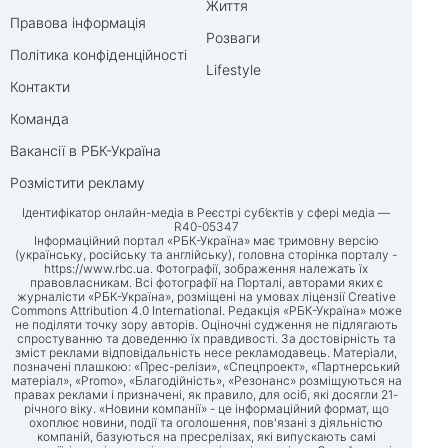
Життя
Правова інформація
Розваги
Політика конфіденційності
Lifestyle
Контакти
Команда
Вакансії в РБК-Україна
Розмістити рекламу
Ідентифікатор онлайн-медіа в Реєстрі суб’єктів у сфері медіа —
R40-05347
Інформаційний портал «РБК-Україна» має тримовну версію
(українську, російську та англійську), головна сторінка порталу -
https://www.rbc.ua
. Фотографії, зображення належать їх
правовласникам. Всі фотографії на Порталі, авторами яких є
журналісти «РБК-Україна», розміщені на умовах ліцензії Creative
Commons Attribution 4.0 International. Редакція «РБК-Україна» може
не поділяти точку зору авторів. Оціночні судження не підлягають
спростуванню та доведенню їх правдивості. За достовірність та
зміст реклами відповідальність несе рекламодавець. Матеріали,
позначені плашкою: «Прес-релізи», «Спецпроект», «Партнерський
матеріал», «Promo», «Благодійність», «Резонанс» розміщуються на
правах реклами і призначені, як правило, для осіб, які досягли 21-
річного віку. «Новини компанії» - це інформаційний формат, що
охоплює новини, події та оголошення, пов'язані з діяльністю
компаній, базуються на пресрелізах, які випускають самі