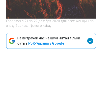
Гороскоп с 21 по 27 декабря 2020 для всех женщин по
знаку Зодиака (фото: pixabay)
Не витрачай час на шум! Читай тільки
суть з
РБК-Україна у Google