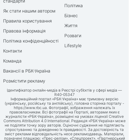
стандарти
Політика
Як стати нашим автором
Бізнес
Правила користування
Життя
Правова інформація
Розваги
Політика конфіденційності
Lifestyle
Контакти
Команда
Вакансії в РБК-Україна
Розмістити рекламу
Ідентифікатор онлайн-медіа в Реєстрі суб’єктів у сфері медіа —
R40-05347
Інформаційний портал «РБК-Україна» має тримовну версію
(українську, російську та англійську), головна сторінка порталу -
https://www.rbc.ua
. Фотографії, зображення належать їх
правовласникам. Всі фотографії на Порталі, авторами яких є
журналісти «РБК-Україна», розміщені на умовах ліцензії Creative
Commons Attribution 4.0 International. Редакція «РБК-Україна» може
не поділяти точку зору авторів. Оціночні судження не підлягають
спростуванню та доведенню їх правдивості. За достовірність та
зміст реклами відповідальність несе рекламодавець. Матеріали,
позначені плашкою: «Прес-релізи», «Спецпроект», «Партнерський