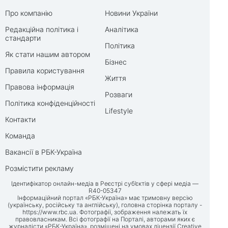
Про компанію
Новини України
Редакційна політика і
Аналітика
стандарти
Політика
Як стати нашим автором
Бізнес
Правила користування
Життя
Правова інформація
Розваги
Політика конфіденційності
Lifestyle
Контакти
Команда
Вакансії в РБК-Україна
Розмістити рекламу
Ідентифікатор онлайн-медіа в Реєстрі суб’єктів у сфері медіа —
R40-05347
Інформаційний портал «РБК-Україна» має тримовну версію
(українську, російську та англійську), головна сторінка порталу -
https://www.rbc.ua
. Фотографії, зображення належать їх
правовласникам. Всі фотографії на Порталі, авторами яких є
журналісти «РБК-Україна», розміщені на умовах ліцензії Creative