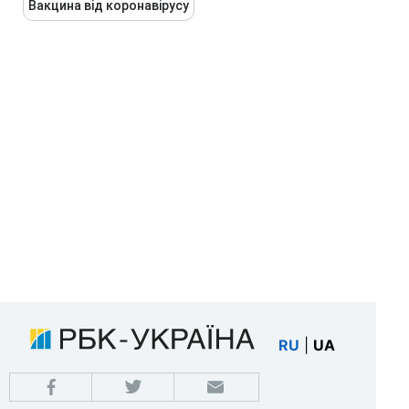
Вакцина від коронавірусу
RU
|
UA