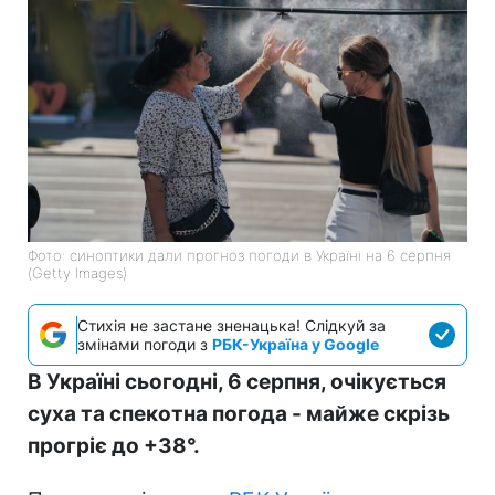
Фото: синоптики дали прогноз погоди в Україні на 6 серпня
(Getty Images)
Стихія не застане зненацька! Слідкуй за
змінами погоди з
РБК-Україна у Google
В Україні сьогодні, 6 серпня, очікується
суха та спекотна погода - майже скрізь
прогріє до +38°.