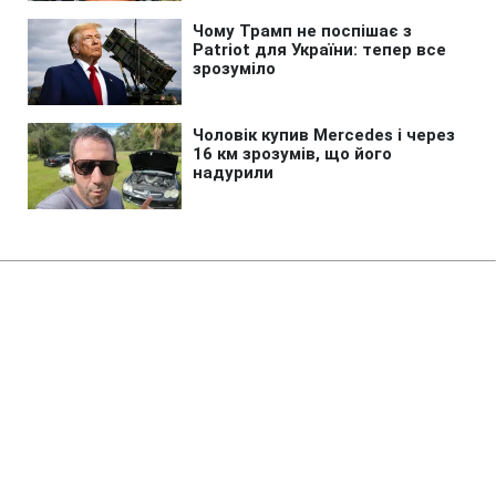
Головна
»
Новини
»
У світі
Ремонт Wildberries може
обійтись Росії в чверть річного
дефіциту бюджету
06:49 06.08.2026 Чт
2 хв