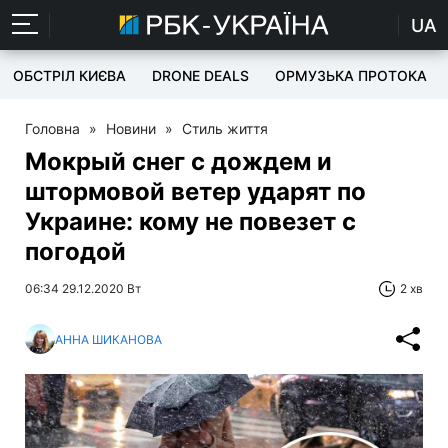
UA
ОБСТРІЛ КИЄВА
DRONE DEALS
ОРМУЗЬКА ПРОТОКА
Головна
»
Новини
»
Стиль життя
Мокрый снег с дождем и
штормовой ветер ударят по
Украине: кому не повезет с
погодой
06:34 29.12.2020 Вт
2 хв
АННА ШИКАНОВА