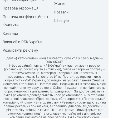
Життя
Правова інформація
Розваги
Політика конфіденційності
Lifestyle
Контакти
Команда
Вакансії в РБК-Україна
Розмістити рекламу
Ідентифікатор онлайн-медіа в Реєстрі суб’єктів у сфері медіа —
R40-05347
Інформаційний портал «РБК-Україна» має тримовну версію
(українську, російську та англійську), головна сторінка порталу -
https://www.rbc.ua
. Фотографії, зображення належать їх
правовласникам. Всі фотографії на Порталі, авторами яких є
журналісти «РБК-Україна», розміщені на умовах ліцензії Creative
Commons Attribution 4.0 International. Редакція «РБК-Україна» може
не поділяти точку зору авторів. Оціночні судження не підлягають
спростуванню та доведенню їх правдивості. За достовірність та
зміст реклами відповідальність несе рекламодавець. Матеріали,
позначені плашкою: «Прес-релізи», «Спецпроект», «Партнерський
матеріал», «Promo», «Благодійність», «Резонанс» розміщуються на
правах реклами і призначені, як правило, для осіб, які досягли 21-
річного віку. «Новини компанії» - це інформаційний формат, що
охоплює новини, події та оголошення, пов'язані з діяльністю
компаній, базуються на пресрелізах, які випускають самі