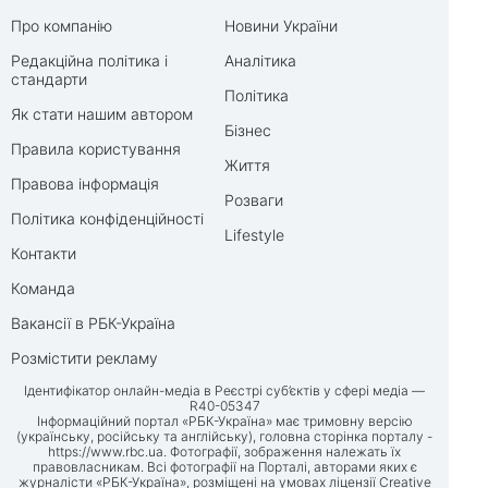
Про компанію
Новини України
Редакційна політика і
Аналітика
стандарти
Політика
Як стати нашим автором
Бізнес
Правила користування
Життя
Правова інформація
Розваги
Політика конфіденційності
Lifestyle
Контакти
Команда
Вакансії в РБК-Україна
Розмістити рекламу
Ідентифікатор онлайн-медіа в Реєстрі суб’єктів у сфері медіа —
R40-05347
Інформаційний портал «РБК-Україна» має тримовну версію
(українську, російську та англійську), головна сторінка порталу -
https://www.rbc.ua
. Фотографії, зображення належать їх
правовласникам. Всі фотографії на Порталі, авторами яких є
журналісти «РБК-Україна», розміщені на умовах ліцензії Creative