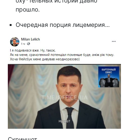
оху*тельных историй давно
прошло.
Очередная порция лицемерия...
Скриншот