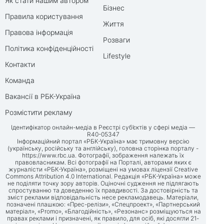
Як стати нашим автором
Бізнес
Правила користування
Життя
Правова інформація
Розваги
Політика конфіденційності
Lifestyle
Контакти
Команда
Вакансії в РБК-Україна
Розмістити рекламу
Ідентифікатор онлайн-медіа в Реєстрі суб’єктів у сфері медіа —
R40-05347
Інформаційний портал «РБК-Україна» має тримовну версію
(українську, російську та англійську), головна сторінка порталу -
https://www.rbc.ua
. Фотографії, зображення належать їх
правовласникам. Всі фотографії на Порталі, авторами яких є
журналісти «РБК-Україна», розміщені на умовах ліцензії Creative
Commons Attribution 4.0 International. Редакція «РБК-Україна» може
не поділяти точку зору авторів. Оціночні судження не підлягають
спростуванню та доведенню їх правдивості. За достовірність та
зміст реклами відповідальність несе рекламодавець. Матеріали,
позначені плашкою: «Прес-релізи», «Спецпроект», «Партнерський
матеріал», «Promo», «Благодійність», «Резонанс» розміщуються на
правах реклами і призначені, як правило, для осіб, які досягли 21-