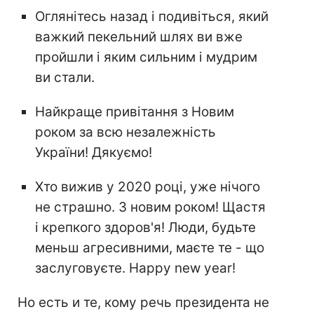
Оглянітесь назад і подивіться, який
важкий пекельний шлях ви вже
пройшли і яким сильним і мудрим
ви стали.
Найкраще привітання з Новим
роком за всю незалежність
України! Дякуємо!
Хто вижив у 2020 році, уже нічого
не страшно. З новим роком! Щастя
і крепкого здоров'я! Люди, будьте
меньш агресивними, маєте те - що
заслуговуєте. Happy new year!
Но есть и те, кому речь президента не