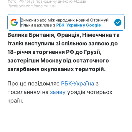
Фото: РФ готує повноцінну анексію Абхазії
(facebook.com/mod.mil.rus)
Вимкни хаос міжнародних новин! Отримуй
тільки важливе з
РБК-Україна у Google
Велика Британія, Франція, Німеччина та
Італія виступили зі спільною заявою до
18-річчя вторгнення РФ до Грузії,
застерігши Москву від остаточного
загарбання окупованих територій.
Про це повідомляє
РБК-Україна
з
посиланням на
заяву
урядів чотирьох
країн.