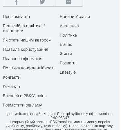
Про компанію
Новини України
Редакційна політика і
Аналітика
стандарти
Політика
Як стати нашим автором
Бізнес
Правила користування
Життя
Правова інформація
Розваги
Політика конфіденційності
Lifestyle
Контакти
Команда
Вакансії в РБК-Україна
Розмістити рекламу
Ідентифікатор онлайн-медіа в Реєстрі суб’єктів у сфері медіа —
R40-05347
Інформаційний портал «РБК-Україна» має тримовну версію
(українську, російську та англійську), головна сторінка порталу -
https://www.rbc.ua
. Фотографії, зображення належать їх