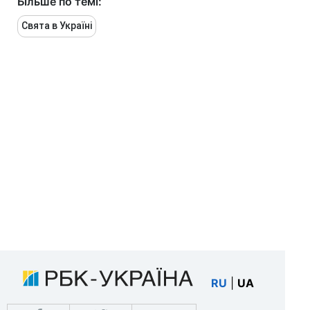
Більше по темі:
Свята в Україні
RU
|
UA