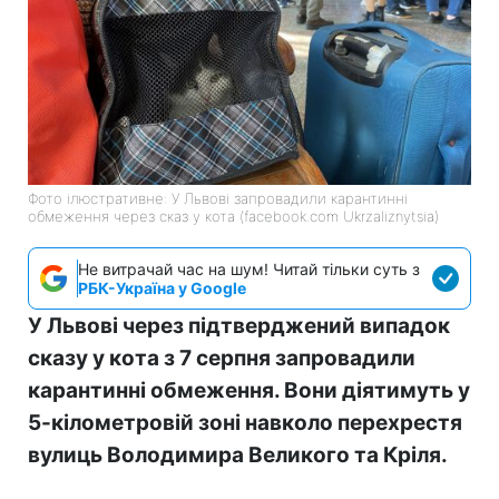
Фото ілюстративне: У Львові запровадили карантинні
обмеження через сказ у кота (facebook.com Ukrzaliznytsia)
Не витрачай час на шум! Читай тільки суть з
РБК-Україна у Google
У Львові через підтверджений випадок
сказу у кота з 7 серпня запровадили
карантинні обмеження. Вони діятимуть у
5-кілометровій зоні навколо перехрестя
вулиць Володимира Великого та Кріля.