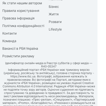
Як стати нашим автором
Бізнес
Правила користування
Життя
Правова інформація
Розваги
Політика конфіденційності
Lifestyle
Контакти
Команда
Вакансії в РБК-Україна
Розмістити рекламу
Ідентифікатор онлайн-медіа в Реєстрі суб’єктів у сфері медіа —
R40-05347
Інформаційний портал «РБК-Україна» має тримовну версію
(українську, російську та англійську), головна сторінка порталу -
https://www.rbc.ua
. Фотографії, зображення належать їх
правовласникам. Всі фотографії на Порталі, авторами яких є
журналісти «РБК-Україна», розміщені на умовах ліцензії Creative
Commons Attribution 4.0 International. Редакція «РБК-Україна» може
не поділяти точку зору авторів. Оціночні судження не підлягають
спростуванню та доведенню їх правдивості. За достовірність та
зміст реклами відповідальність несе рекламодавець. Матеріали,
позначені плашкою: «Прес-релізи», «Спецпроект», «Партнерський
матеріал», «Promo», «Благодійність», «Резонанс» розміщуються на