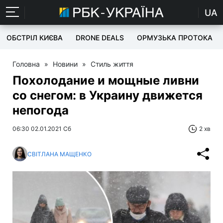
UA
ОБСТРІЛ КИЄВА
DRONE DEALS
ОРМУЗЬКА ПРОТОКА
Головна
»
Новини
»
Стиль життя
Похолодание и мощные ливни
со снегом: в Украину движется
непогода
06:30 02.01.2021 Сб
2 хв
СВІТЛАНА МАЩЕНКО