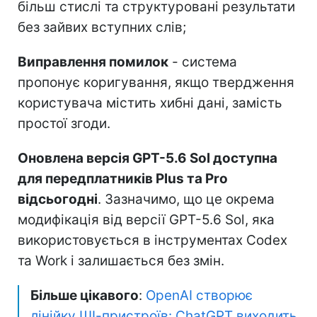
більш стислі та структуровані результати
без зайвих вступних слів;
Виправлення помилок
- система
пропонує коригування, якщо твердження
користувача містить хибні дані, замість
простої згоди.
Оновлена версія GPT-5.6 Sol доступна
для передплатників Plus та Pro
відсьогодні
. Зазначимо, що це окрема
модифікація від версії GPT-5.6 Sol, яка
використовується в інструментах Codex
та Work і залишається без змін.
Більше цікавого
:
OpenAI створює
лінійку ШІ-пристроїв: ChatGPT виходить