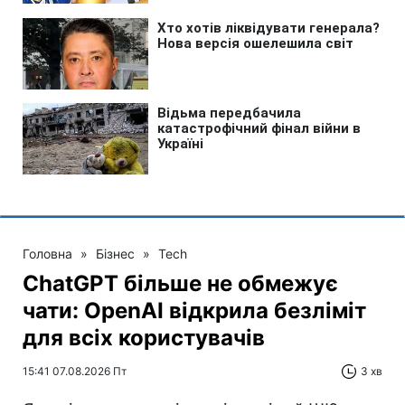
Головна
»
Бізнес
»
Tech
ChatGPT більше не обмежує
чати: OpenAI відкрила безліміт
для всіх користувачів
15:41 07.08.2026 Пт
3 хв