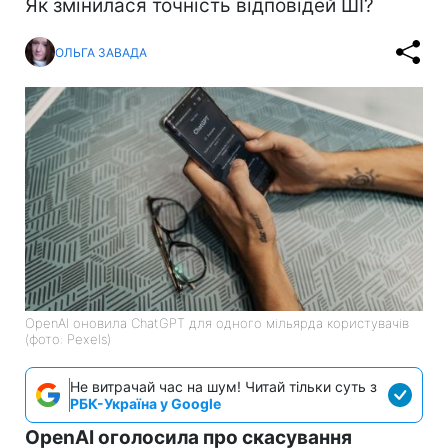
Як змінилася точність відповідей ШІ?
ОЛЬГА ЗАВАДА
OpenAI оновила ChatGPT для одного мільярда користувачів
(фото: Pexels)
Не витрачай час на шум! Читай тільки суть з
РБК-Україна у Google
OpenAI оголосила про скасування