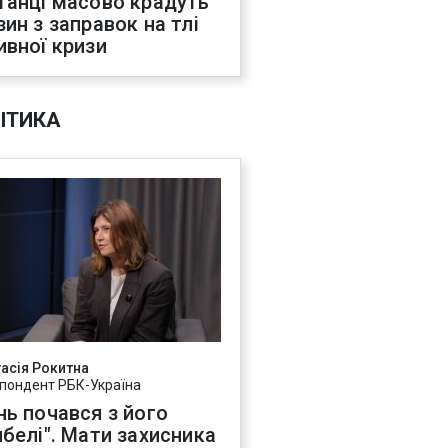
танці масово крадуть
зин з заправок на тлі
ивної кризи
ІТИКА
асія Рокитна
пондент РБК-Україна
нь почався з його
ибелі". Мати захисника