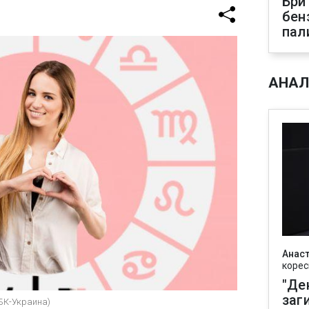
Бри
бен
пал
АНАЛ
Анаст
корес
"Де
заг
РБК-Украина)