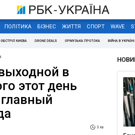
ПОЛІТИКА
БІЗНЕС
ЖИТТЯ
СПОРТ
WAVE
S
ОБСТРІЛ КИЄВА
DRONE DEALS
ОРМУЗЬКА ПРОТОКА
ВІЙНА В УКРАЇНІ
я
НОВИ
выходной в
ого этот день
 главный
да
3 хв