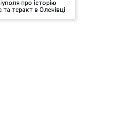
іуполя про історію
а та теракт в Оленівці