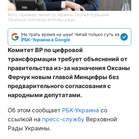
Фото: премьер-министр Украины Сергей Корецкий
(facebook.com/sergii.koretskyi.page)
Не трать время на шум! Читай только суть из
РБК-Украина в Google
Комитет ВР по цифровой
трансформации требует объяснений от
правительства из-за назначения Оксаны
Ферчук новым главой Минцифры без
предварительного согласования с
народными депутатами.
Об этом сообщает
РБК-Украина
со
ссылкой на
пресс-службу
Верховной
Рады Украины.