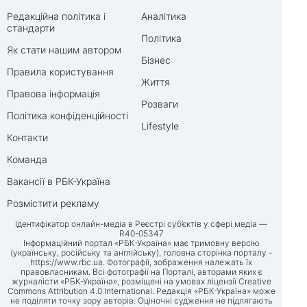
Редакційна політика і
Аналітика
стандарти
Політика
Як стати нашим автором
Бізнес
Правила користування
Життя
Правова інформація
Розваги
Політика конфіденційності
Lifestyle
Контакти
Команда
Вакансії в РБК-Україна
Розмістити рекламу
Ідентифікатор онлайн-медіа в Реєстрі суб’єктів у сфері медіа —
R40-05347
Інформаційний портал «РБК-Україна» має тримовну версію
(українську, російську та англійську), головна сторінка порталу -
https://www.rbc.ua
. Фотографії, зображення належать їх
правовласникам. Всі фотографії на Порталі, авторами яких є
журналісти «РБК-Україна», розміщені на умовах ліцензії Creative
Commons Attribution 4.0 International. Редакція «РБК-Україна» може
не поділяти точку зору авторів. Оціночні судження не підлягають