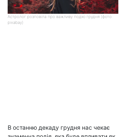
Астролог розповіла про важливу подію грудня (фото:
pixabay)
В останню декаду грудня нас чекає
знаменна подія, яка буде впливати як