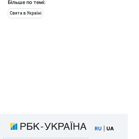
Більше по темі:
Свята в Україні
RU
|
UA