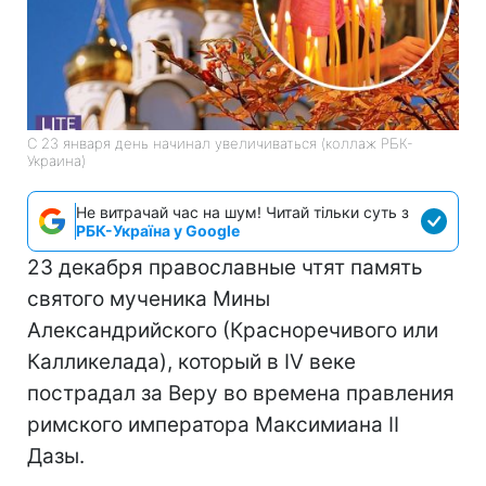
С 23 января день начинал увеличиваться (коллаж РБК-
Украина)
Не витрачай час на шум! Читай тільки суть з
РБК-Україна у Google
23 декабря православные чтят память
святого мученика Мины
Александрийского (Красноречивого или
Калликелада), который в IV веке
пострадал за Веру во времена правления
римского императора Максимиана II
Дазы.