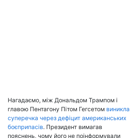
Нагадаємо, між Дональдом Трампом і
главою Пентагону Пітом Гегсетом
виникла
суперечка через дефіцит американських
боєприпасів
. Президент вимагав
пояснень, чому його не поінформували