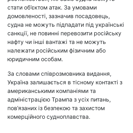
стати об’єктом атак. За умовами
домовленості, зазначив посадовець,
судна не можуть підпадати під українські
санкції, не повинні перевозити російську
нафту чи інші вантажі та не можуть
належати російським фізичним або
юридичним особам.
За словами співрозмовника видання,
Україна залишається в тісному контакті з
американськими компаніями та
адміністрацією Трампа з усіх питань,
пов’язаних із безпекою та захистом
комерційного судноплавства.