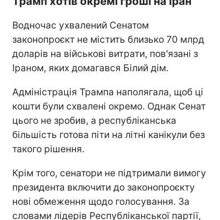
Трамп хотів окремі гроші на Іран
Водночас ухвалений Сенатом
законопроєкт не містить близько 70 млрд
доларів на військові витрати, пов'язані з
Іраном, яких домагався Білий дім.
Адміністрація Трампа наполягала, щоб ці
кошти були схвалені окремо. Однак Сенат
цього не зробив, а республіканська
більшість готова піти на літні канікули без
такого рішення.
Крім того, сенатори не підтримали вимогу
президента включити до законопроєкту
нові обмеження щодо голосування. За
словами лідерів Республіканської партії,