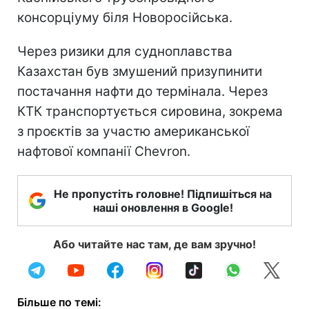
консорціуму біля Новоросійська.
Через ризики для судноплавства
Казахстан був змушений призупинити
постачання нафти до термінала. Через
КТК транспортується сировина, зокрема
з проєктів за участю американської
нафтової компанії Chevron.
Не пропустіть головне! Підпишіться на
наші оновлення в Google!
Або читайте нас там, де вам зручно!
Більше по темі: