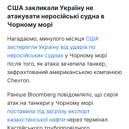
США закликали Україну не
атакувати неросійські судна в
Чорному морі
Нагадаємо, минулого місяця
США
застерегли Україну від ударів по
неросійських суднах
у Чорному морі
після того, як атака зачепила танкер,
зафрахтований американською компанією
Chevron.
Раніше Bloomberg повідомляло, що серія
атак на танкери у Чорному морі
поставила під загрозу експорт
казахстанської нафти
через термінал
Каспійського трубопровідного