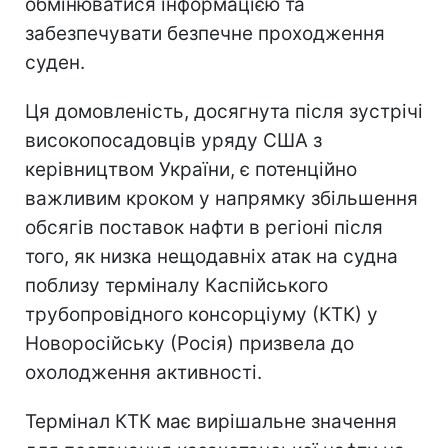
обмінюватися інформацією та
забезпечувати безпечне проходження
суден.
Ця домовленість, досягнута після зустрічі
високопосадовців уряду США з
керівництвом України, є потенційно
важливим кроком у напрямку збільшення
обсягів поставок нафти в регіоні після
того, як низка нещодавніх атак на судна
поблизу терміналу Каспійського
трубопровідного консорціуму (КТК) у
Новоросійську (Росія) призвела до
охолодження активності.
Термінал КТК має вирішальне значення