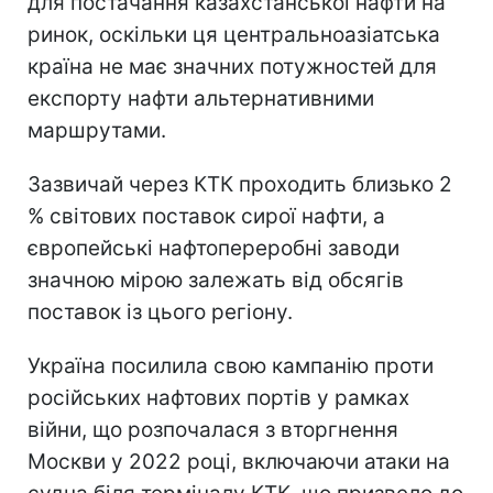
для постачання казахстанської нафти на
ринок, оскільки ця центральноазіатська
країна не має значних потужностей для
експорту нафти альтернативними
маршрутами.
Зазвичай через КТК проходить близько 2
% світових поставок сирої нафти, а
європейські нафтопереробні заводи
значною мірою залежать від обсягів
поставок із цього регіону.
Україна посилила свою кампанію проти
російських нафтових портів у рамках
війни, що розпочалася з вторгнення
Москви у 2022 році, включаючи атаки на