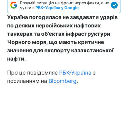
Розумій ситуацію на фронті через факти, а не
чутки з
РБК-Україна у Google
Україна погодилася не завдавати ударів
по деяких неросійських нафтових
танкерах та об’єктах інфраструктури
Чорного моря, що мають критичне
значення для експорту казахстанської
нафти.
Про це повідомляє
РБК-Україна
з
посиланням на
Bloomberg
.