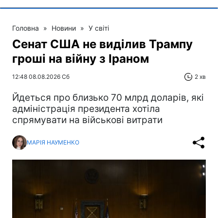
Головна
»
Новини
»
У світі
Сенат США не виділив Трампу
гроші на війну з Іраном
12:48 08.08.2026 Сб
2 хв
Йдеться про близько 70 млрд доларів, які
адміністрація президента хотіла
спрямувати на військові витрати
МАРІЯ НАУМЕНКО