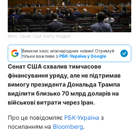
Фото: Сенат США (Getty Images)
Вимкни хаос міжнародних новин! Отримуй
тільки важливе з
РБК-Україна у Google
Сенат США схвалив тимчасове
фінансування уряду, але не підтримав
вимогу президента Дональда Трампа
виділити близько 70 млрд доларів на
військові витрати через Іран.
Про це повідомляє
РБК-Україна
з
посиланням на
Bloomberg
.