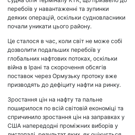
судна біля терміналу КТК, що призвело до
перебоїв у навантаженні та зупинки
деяких операцій, оскільки судновласники
почали уникати цього району.
Це сталося в час, коли світ не може собі
дозволити подальших перебоїв у
глобальних нафтових потоках, оскільки
війна в Ірані та скорочення обсягів
поставок через Ормузьку протоку вже
призводять до дефіциту нафти на ринку.
Зростання цін на нафту та пальне
поширилося по всій світовій економіці та
спричинило зростання цін на заправках у
США напередодні проміжних виборів у
листопаді, результат яких, як очікується,