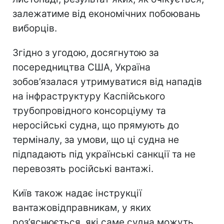
залежатиме від економічних побоювань
виборців.
Згідно з угодою, досягнутою за
посередництва США, Україна
зобов’язалася утримуватися від нападів
на інфраструктуру Каспійського
трубопровідного консорціуму та
неросійські судна, що прямують до
терміналу, за умови, що ці судна не
підпадають під українські санкції та не
перевозять російські вантажі.
Київ також надає інструкції
вантажовідправникам, у яких
роз’яснюється, які саме судна можуть