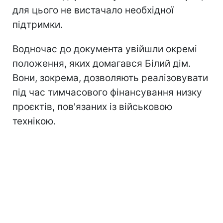
для цього не вистачало необхідної
підтримки.
Водночас до документа увійшли окремі
положення, яких домагався Білий дім.
Вони, зокрема, дозволяють реалізовувати
під час тимчасового фінансування низку
проєктів, пов'язаних із військовою
технікою.