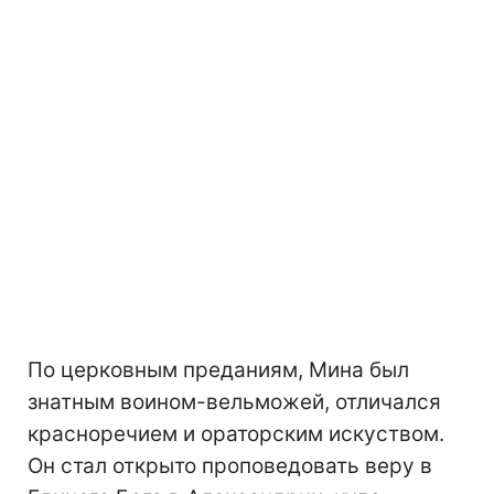
По церковным преданиям, Мина был
знатным воином-вельможей, отличался
красноречием и ораторским искуством.
Он стал открыто проповедовать веру в