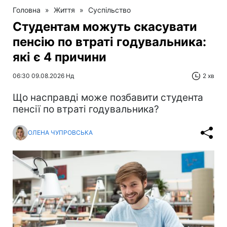
Головна
»
Життя
»
Суспільство
Студентам можуть скасувати
пенсію по втраті годувальника:
які є 4 причини
06:30 09.08.2026 Нд
2 хв
Що насправді може позбавити студента
пенсії по втраті годувальника?
ОЛЕНА ЧУПРОВСЬКА