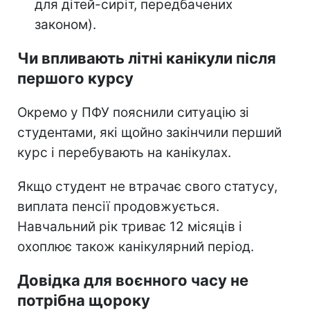
для дітей-сиріт, передбачених
законом).
Чи впливають літні канікули після
першого курсу
Окремо у ПФУ пояснили ситуацію зі
студентами, які щойно закінчили перший
курс і перебувають на канікулах.
Якщо студент не втрачає свого статусу,
виплата пенсії продовжується.
Навчальний рік триває 12 місяців і
охоплює також канікулярний період.
Довідка для воєнного часу не
потрібна щороку