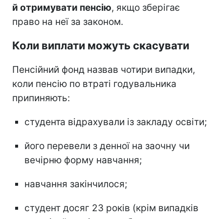
й отримувати пенсію
, якщо зберігає
право на неї за законом.
Коли виплати можуть скасувати
Пенсійний фонд назвав чотири випадки,
коли пенсію по втраті годувальника
припиняють:
студента відрахували із закладу освіти;
його перевели з денної на заочну чи
вечірню форму навчання;
навчання закінчилося;
студент досяг 23 років (крім випадків