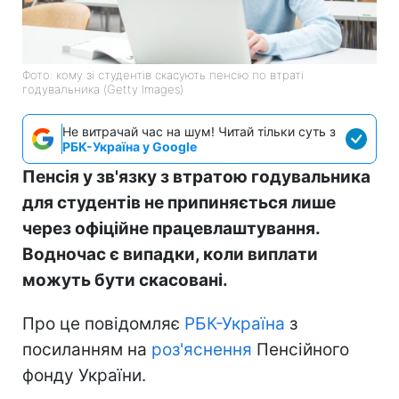
Фото: кому зі студентів скасують пенсію по втраті
годувальника (Getty Imagеs)
Не витрачай час на шум! Читай тільки суть з
РБК-Україна у Google
Пенсія у зв'язку з втратою годувальника
для студентів не припиняється лише
через офіційне працевлаштування.
Водночас є випадки, коли виплати
можуть бути скасовані.
Про це повідомляє
РБК-Україна
з
посиланням на
роз'яснення
Пенсійного
фонду України.