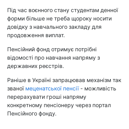
Під час воєнного стану студентам денної
форми більше не треба щороку носити
довідку з навчального закладу для
продовження виплат.
Пенсійний фонд отримує потрібні
відомості про навчання напряму з
державних реєстрів.
Раніше в Україні запрацював механізм так
званої
меценатської пенсії
- можливість
перерахувати гроші напряму
конкретному пенсіонеру через портал
Пенсійного фонду.