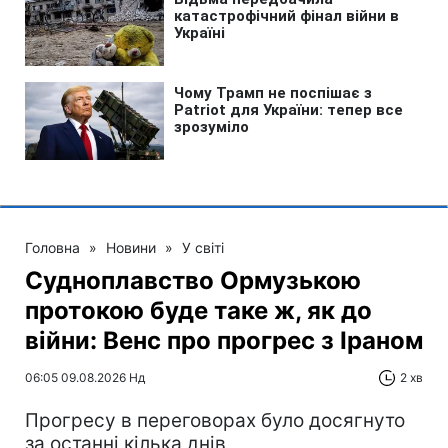
Головна
»
Новини
»
У світі
Судноплавство Ормузькою
протокою буде таке ж, як до
війни: Венс про прогрес з Іраном
06:05 09.08.2026 Нд
2 хв
Прогресу в переговорах було досягнуто
за останні кілька днів