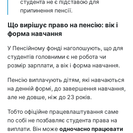
студента не є підставою для
припинення пенсії.
Що вирішує право на пенсію: вік і
форма навчання
У Пенсійному фонді наголошують, що для
студентів головними є не робота чи
розмір зарплати, а вік і форма навчання.
Пенсію виплачують дітям, які навчаються
на денній формі, до завершення навчання,
але не довше, ніж до 23 років.
Тобто офіційне працевлаштування саме
по собі не позбавляє студента права на
виплати. Він може
одночасно працювати