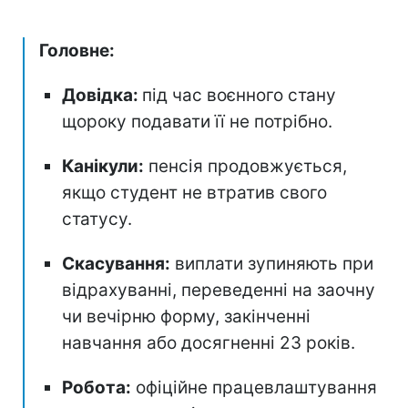
Головне:
Довідка:
під час воєнного стану
щороку подавати її не потрібно.
Канікули:
пенсія продовжується,
якщо студент не втратив свого
статусу.
Скасування:
виплати зупиняють при
відрахуванні, переведенні на заочну
чи вечірню форму, закінченні
навчання або досягненні 23 років.
Робота:
офіційне працевлаштування