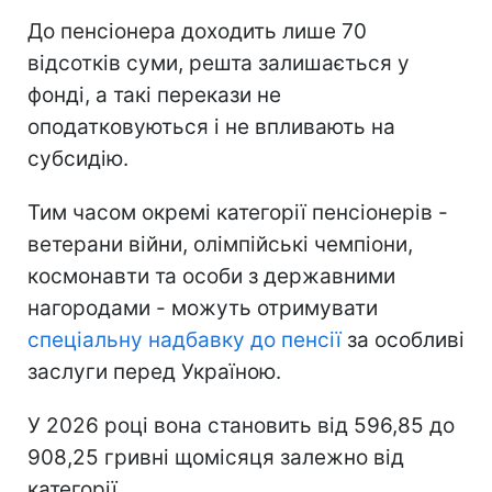
До пенсіонера доходить лише 70
відсотків суми, решта залишається у
фонді, а такі перекази не
оподатковуються і не впливають на
субсидію.
Тим часом окремі категорії пенсіонерів -
ветерани війни, олімпійські чемпіони,
космонавти та особи з державними
нагородами - можуть отримувати
спеціальну надбавку до пенсії
за особливі
заслуги перед Україною.
У 2026 році вона становить від 596,85 до
908,25 гривні щомісяця залежно від
категорії.