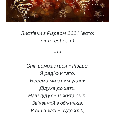
Листівки з Різдвом 2021 (фото:
pinterest.com)
***
Сніг всміхається - Різдво.
Я радію й тато.
Несемо ми з ним удвох
Дідуха до хати.
Наш дідух - із жита сніп.
Зв'язаний з обжинків.
Є він в хаті - буде хліб,