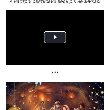
А настрій святковий весь рік не зникає!
Play
Video
***