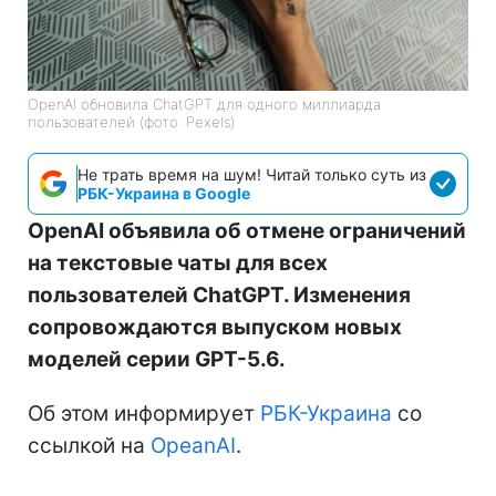
OpenAI обновила ChatGPT для одного миллиарда
пользователей (фото: Pexels)
Не трать время на шум! Читай только суть из
РБК-Украина в Google
OpenAI объявила об отмене ограничений
на текстовые чаты для всех
пользователей ChatGPT. Изменения
сопровождаются выпуском новых
моделей серии GPT-5.6.
Об этом информирует
РБК-Украина
со
ссылкой на
OpeanAI
.