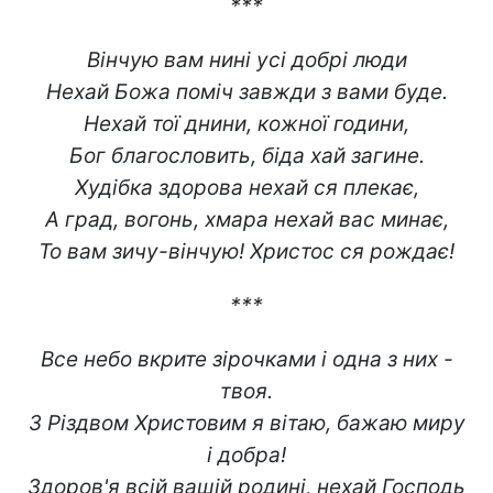
***
Вінчую вам нині усі добрі люди
Нехай Божа поміч завжди з вами буде.
Нехай тої днини, кожної години,
Бог благословить, біда хай загине.
Худібка здорова нехай ся плекає,
А град, вогонь, хмара нехай вас минає,
То вам зичу-вінчую! Христос ся рождає!
***
Все небо вкрите зірочками і одна з них -
твоя.
З Різдвом Христовим я вітаю, бажаю миру
і добра!
Здоров'я всій вашій родині, нехай Господь