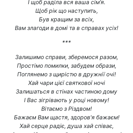
І щоб раділа вся ваша сім’я.
Щоб рік що наступить,
Був кращим за всіх,
Вам злагоди в домі та в справах усіх!
***
Залишимо справи, зберемося разом,
Простімо помилки, забудем образи,
Поглянемо з щирістю в дружнії очі!
Хай чари цієї святкової ночі
Залишаться в стінах частиною дому
І Вас зігрівають у році новому!
Вітаємо з Різдвом!
Бажаєм Вам щастя, здоров'я бажаєм!
Хай серце радіє, душа хай співає,