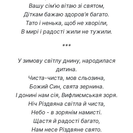
Вашу сім’ю вітаю зі святом,
Діткам бажаю здоров’я багато.
Тато і ненька, щоб не хворіли,
В мирі і радості жили не тужили.
***
У зимову світлу днину, народилася
дитина.
Чиста-чиста, мов сльозина,
Божий Син, свята зернина.
І донині нам сія, Вифлиємськая зоря.
Ніч Різдвяна світла й чиста,
Небо - в зорянім намисті.
Щастя й радості багато,
Нам несе Різдвяне свято.