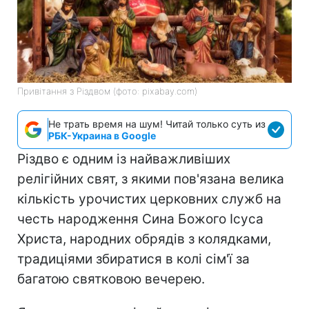
Привітання з Різдвом (фото: pixabay.com)
Не трать время на шум! Читай только суть из
РБК-Украина в Google
Різдво є одним із найважливіших
релігійних свят, з якими пов'язана велика
кількість урочистих церковних служб на
честь народження Сина Божого Ісуса
Христа, народних обрядів з колядками,
традиціями збиратися в колі сім'ї за
багатою святковою вечерею.