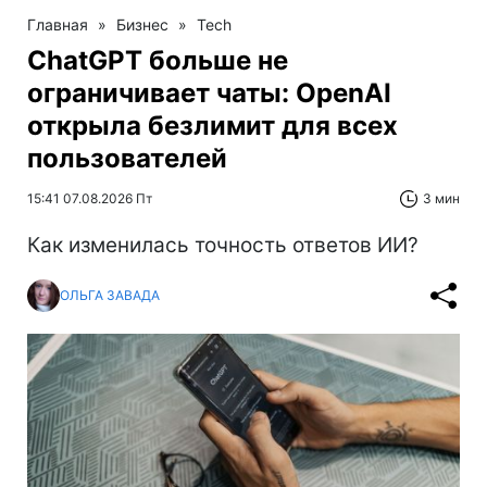
Главная
»
Бизнес
»
Tech
ChatGPT больше не
ограничивает чаты: OpenAI
открыла безлимит для всех
пользователей
15:41 07.08.2026 Пт
3 мин
Как изменилась точность ответов ИИ?
ОЛЬГА ЗАВАДА