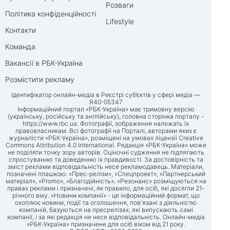
Розваги
Політика конфіденційності
Lifestyle
Контакти
Команда
Вакансії в РБК-Україна
Розмістити рекламу
Ідентифікатор онлайн-медіа в Реєстрі суб’єктів у сфері медіа —
R40-05347
Інформаційний портал «РБК-Україна» має тримовну версію
(українську, російську та англійську), головна сторінка порталу -
https://www.rbc.ua
. Фотографії, зображення належать їх
правовласникам. Всі фотографії на Порталі, авторами яких є
журналісти «РБК-Україна», розміщені на умовах ліцензії Creative
Commons Attribution 4.0 International. Редакція «РБК-Україна» може
не поділяти точку зору авторів. Оціночні судження не підлягають
спростуванню та доведенню їх правдивості. За достовірність та
зміст реклами відповідальність несе рекламодавець. Матеріали,
позначені плашкою: «Прес-релізи», «Спецпроект», «Партнерський
матеріал», «Promo», «Благодійність», «Резонанс» розміщуються на
правах реклами і призначені, як правило, для осіб, які досягли 21-
річного віку. «Новини компанії» - це інформаційний формат, що
охоплює новини, події та оголошення, пов'язані з діяльністю
компаній, базуються на пресрелізах, які випускають самі
компанії, і за які редакція не несе відповідальність. Онлайн-медіа
«РБК-Україна» призначене для осіб віком від 21 року.