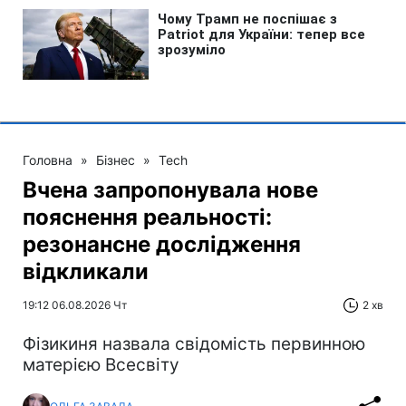
Головна
»
Бізнес
»
Tech
Вчена запропонувала нове
пояснення реальності:
резонансне дослідження
відкликали
19:12 06.08.2026 Чт
2 хв
Фізикиня назвала свідомість первинною
матерією Всесвіту