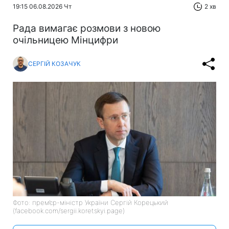
19:15 06.08.2026 Чт
2 хв
Рада вимагає розмови з новою
очільницею Мінцифри
СЕРГІЙ КОЗАЧУК
Фото: прем’єр-міністр України Сергій Корецький
(facebook.com/sergii.koretskyi.page)