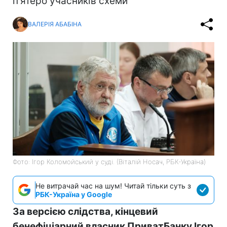
п'ятеро учасників схеми
ВАЛЕРІЯ АБАБІНА
Фото: Ігор Коломойський у суді. (Віталій Носач, РБК-Україна)
Не витрачай час на шум! Читай тільки суть з
РБК-Україна у Google
За версією слідства, кінцевий
бенефіціарний власник ПриватБанку Ігор