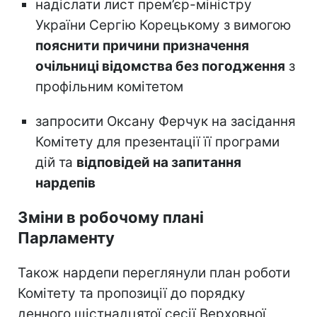
надіслати лист прем’єр-міністру
України Сергію Корецькому з вимогою
пояснити причини призначення
очільниці відомства без погодження
з
профільним комітетом
запросити Оксану Ферчук на засідання
Комітету для презентації її програми
дій та
відповідей на запитання
нардепів
Зміни в робочому плані
Парламенту
Також нардепи переглянули план роботи
Комітету та пропозиції до порядку
денного шістнадцятої сесії Верховної