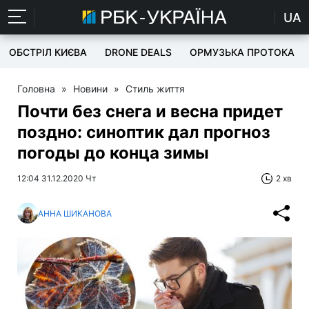
UA
ОБСТРІЛ КИЄВА
DRONE DEALS
ОРМУЗЬКА ПРОТОКА
Головна
»
Новини
»
Стиль життя
Почти без снега и весна придет
поздно: синоптик дал прогноз
погоды до конца зимы
12:04 31.12.2020 Чт
2 хв
АННА ШИКАНОВА