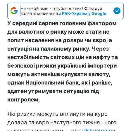
Не чекай змін - готуйся до них! Фільтруй
валютні коливання
з РБК-Україна у Google
У середині серпня головним фактором
для валютного ринку може стати не
попит населення на долари чи євро, а
ситуація на паливному ринку. Через
нестабільність світових цін на нафту та
безпекові ризики українські імпортери
можуть активніше купувати валюту,
однак Національний банк, як і раніше,
здатен утримувати ситуацію під
контролем.
Які ризики можуть вплинути на курс
долара та євро наступного тижня і чого
очікувати українцям, – для
РБК-Україна