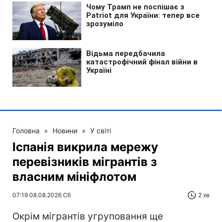
Головна
»
Новини
»
У світі
Іспанія викрила мережу
перевізників мігрантів з
власним мініфлотом
07:19 08.08.2026 Сб
2 хв
Окрім мігрантів угруповання ще