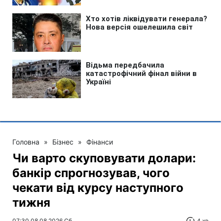
Головна
»
Бізнес
»
Фінанси
Чи варто скуповувати долари:
банкір спрогнозував, чого
чекати від курсу наступного
тижня
07:30 08.08.2026 Сб
4 хв