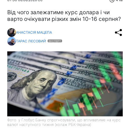
Від чого залежатиме курс долара і чи
варто очікувати різких змін 10-16 серпня?
АНАСТАСІЯ МАЦЕПА
ТАРАС ЛЄСОВИЙ
ЕКСПЕРТ
Фото: у Глобус Банку спрогнозували, що впливатиме на курс
валют наступного тижня (колаж РБК-Україна)