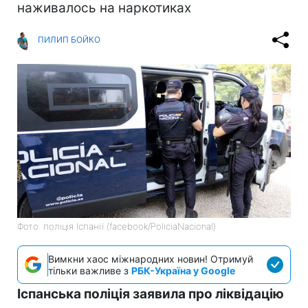
наживалось на наркотиках
ПИЛИП БОЙКО
Фото: поліція Іспанії (facebook/PoliciaNacional)
Вимкни хаос міжнародних новин! Отримуй
тільки важливе з
РБК-Україна у Google
Іспанська поліція заявила про ліквідацію