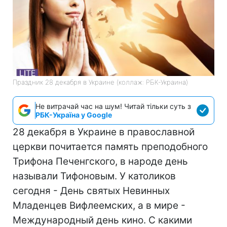
Праздник 28 декабря в Украине (коллаж: РБК-Украина)
Не витрачай час на шум! Читай тільки суть з
РБК-Україна у Google
28 декабря в Украине в православной
церкви почитается память преподобного
Трифона Печенгского, в народе день
называли Тифоновым. У католиков
сегодня - День святых Невинных
Младенцев Вифлеемских, а в мире -
Международный день кино. С какими