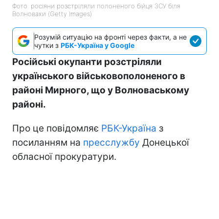
Фото: росіяни розстріляли полоненого бійця ЗСУ біля
Волновахи (Getty Images)
Розумій ситуацію на фронті через факти, а не
чутки з
РБК-Україна у Google
Російські окупанти розстріляли
українського військовополоненого в
районі Мирного, що у Волноваському
районі.
Про це повідомляє
РБК-Україна
з
посиланням на
пресслужбу
Донецької
обласної прокуратури.