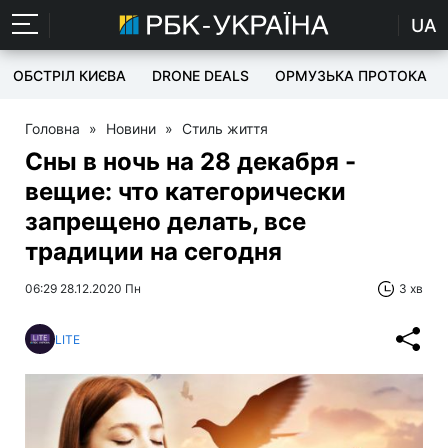
UA
ОБСТРІЛ КИЄВА
DRONE DEALS
ОРМУЗЬКА ПРОТОКА
Головна
»
Новини
»
Стиль життя
Сны в ночь на 28 декабря -
вещие: что категорически
запрещено делать, все
традиции на сегодня
06:29 28.12.2020 Пн
3 хв
LITE