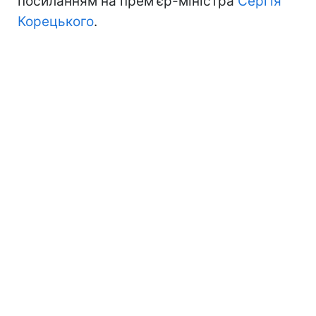
посиланням на прем'єр-міністра
Сергія
Корецького
.