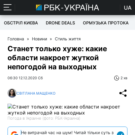
UA
ОБСТРІЛ КИЄВА
DRONE DEALS
ОРМУЗЬКА ПРОТОКА
Головна
»
Новини
»
Стиль життя
Станет только хуже: какие
области накроет жуткой
непогодой на выходных
06:30 12.12.2020 Сб
2 хв
СВІТЛАНА МАЩЕНКО
Погода в Украине (фото: РБК-Украина)
Не витрачай час на шум! Читай тільки суть з