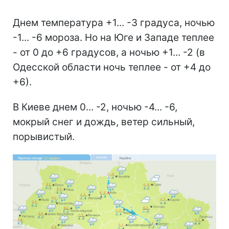
Днем температура +1... -3 градуса, ночью
-1... -6 мороза. Но на Юге и Западе теплее
- от 0 до +6 градусов, а ночью +1... -2 (в
Одесской области ночь теплее - от +4 до
+6).
В Киеве днем 0... -2, ночью -4... -6,
мокрый снег и дождь, ветер сильный,
порывистый.