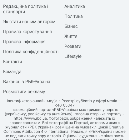
Редакційна політика і
Аналітика
стандарти
Політика
Як стати нашим автором
Бізнес
Правила користування
Життя
Правова інформація
Розваги
Політика конфіденційності
Lifestyle
Контакти
Команда
Вакансії в РБК-Україна
Розмістити рекламу
Ідентифікатор онлайн-медіа в Реєстрі суб’єктів у сфері медіа —
R40-05347
Інформаційний портал «РБК-Україна» має тримовну версію
(українську, російську та англійську), головна сторінка порталу -
https://www.rbc.ua
. Фотографії, зображення належать їх
правовласникам. Всі фотографії на Порталі, авторами яких є
журналісти «РБК-Україна», розміщені на умовах ліцензії Creative
Commons Attribution 4.0 International. Редакція «РБК-Україна» може
не поділяти точку зору авторів. Оціночні судження не підлягають