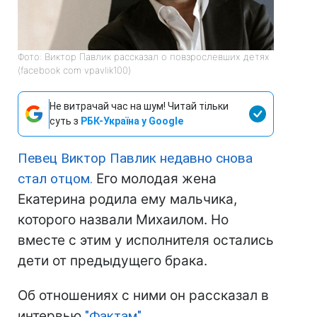
Фото: Виктор Павлик рассказал о повзрослевших детях
(facebook com vpavlik100)
Не витрачай час на шум! Читай тільки
суть з
РБК-Україна у Google
Певец Виктор Павлик недавно снова
стал отцом.
Его молодая жена
Екатерина родила ему мальчика,
которого назвали Михаилом. Но
вместе с этим у исполнителя остались
дети от предыдущего брака.
Об отношениях с ними он рассказал в
интервью
"Фактам".