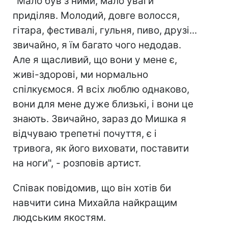
"Мало був з ними, мало уваги
приділяв. Молодий, довге волосся,
гітара, фестивалі, гульня, пиво, друзі...
звичайно, я їм багато чого недодав.
Але я щасливий, що вони у мене є,
живі-здорові, ми нормально
спілкуємося. Я всіх люблю однаково,
вони для мене дуже близькі, і вони це
знають. Звичайно, зараз до Мишка я
відчуваю трепетні почуття, є і
тривога, як його виховати, поставити
на ноги", - розповів артист.
Співак повідомив, що він хотів би
навчити сина Михайла найкращим
людським якостям.