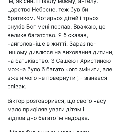
їм, як син. І Павлу моєму, ангелу,
царство Небесне, теж був би
братиком. Чотирьох дітей і трьох
онуків Бог мені послав. Вважаю, це
велике багатство. Я б сказав,
найголовніше в житті. Зараз по-
іншому дивлюся на виховання дитини,
на батьківство. З Сашею і Христиною
можна було б багато чого змінити, але
вже нічого не повернути", - зізнався
співак.
Віктор розговорився, що свого часу
мало приділяв уваги дітям і
відповідно багато їм недодав.