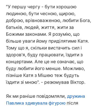
"У першу чергу - бути хорошою
людиною, бути чесною, щирою,
доброю, врівноваженою, любити Бога,
батьків, людей, життя, жити за
Божими законами. Я розумію, що
більше уваги йому приділятиме Катя.
Тому що я, скільки вистачить сил і
здоров'я, буду працювати, їздити з
концертами. Але це не означає, що
буду любити його менше. Можливо,
пізніше Катя з Мішею теж будуть
їздити зі мною". - резюмував Віктор.
Як ми раніше повідомляли,
дружина
Павлика здивувала фігурою
після