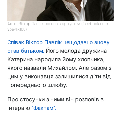
Фото: Віктор Павлік розповів про дітей (facebook com
vpavlik100)
Співак Віктор Павлік нещодавно знову
став батьком.
Його молода дружина
Катерина народила йому хлопчика,
якого назвали Михайлом. Але разом з
цим у виконавця залишилися діти від
попереднього шлюбу.
Про стосунки з ними він розповів в
інтерв'ю
"Фактам".