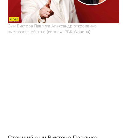
Сын Виктора Павлика Александр откровенно
высказался об отце (коллаж: РБК-Украина)
Старший сын Виктора Павлика