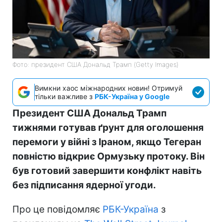
Фото: президент США Дональд Трамп (Getty Images)
Вимкни хаос міжнародних новин! Отримуй
тільки важливе з
РБК-Україна у Google
Президент США Дональд Трамп
тижнями готував ґрунт для оголошення
перемоги у війні з Іраном, якщо Тегеран
повністю відкриє Ормузьку протоку. Він
був готовий завершити конфлікт навіть
без підписання ядерної угоди.
Про це повідомляє
РБК-Україна
з