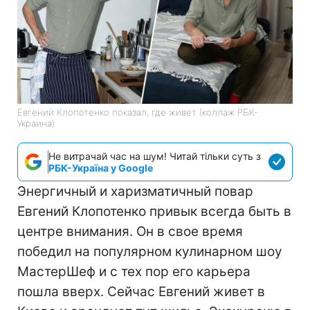
Евгений Клопотенко показал, где живет (коллаж РБК-
Украина)
Не витрачай час на шум! Читай тільки суть з
РБК-Україна у Google
Энергичный и харизматичный повар
Евгений Клопотенко привык всегда быть в
центре внимания. Он в свое время
победил на популярном кулинарном шоу
МастерШеф и с тех пор его карьера
пошла вверх. Сейчас Евгений живет в