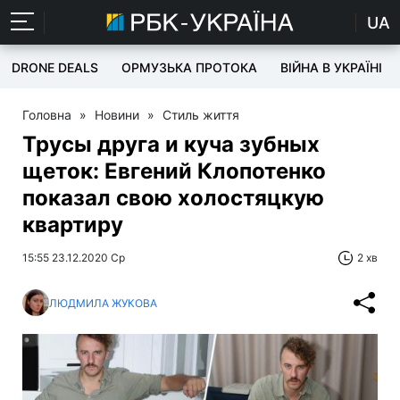
UA
DRONE DEALS
ОРМУЗЬКА ПРОТОКА
ВІЙНА В УКРАЇНІ
Головна
»
Новини
»
Стиль життя
Трусы друга и куча зубных
щеток: Евгений Клопотенко
показал свою холостяцкую
квартиру
15:55 23.12.2020 Ср
2 хв
ЛЮДМИЛА ЖУКОВА