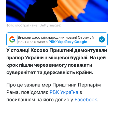
Фото ілюстративне (Getty Images)
Вимкни хаос міжнародних новин! Отримуй
тільки важливе з
РБК-Україна у Google
У столиці Косово Приштині демонтували
прапор України з місцевої будівлі. На цей
крок пішли через вимогу поважати
суверенітет та державність країни.
Про це заявив мер Приштини Перпарім
Рама, повідомляє
РБК-Україна
з
посиланням на його допис у
Facebook
.