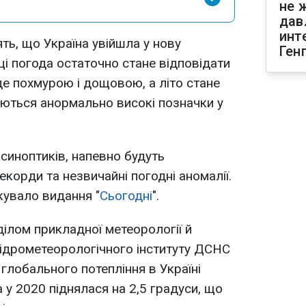
не 
дав
инт
ть, що Україна увійшла у нову
Ген
ці погода остаточно стане відповідати
де похмурою і дощовою, а літо стане
куються анормально високі позначки у
синоптиків, напевно будуть
екорди та незвичайні погодні аномалії.
кувало видання "
Сьогодні
".
ділом прикладної метеорології й
 гідрометеорологічного інституту ДСНС
 глобального потепління в Україні
 у 2020 піднялася на 2,5 градуси, що