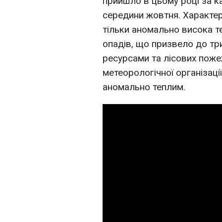
прийшло в цьому році за к
середини жовтня. Характе
тільки аномально висока те
опадів, що призвело до тр
ресурсами та лісових поже
метеорологічної організаці
аномально теплим.