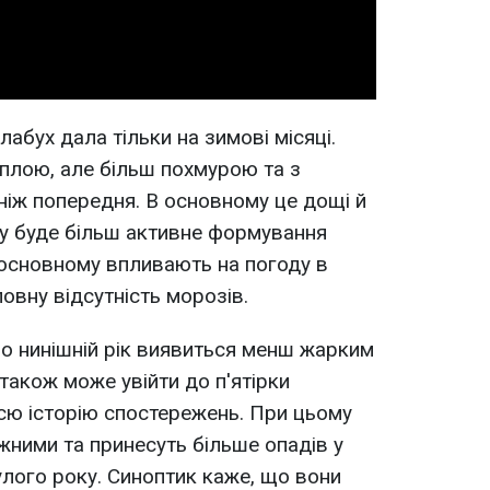
абух дала тільки на зимові місяці.
теплою, але більш похмурою та з
 ніж попередня. В основному це дощі й
му буде більш активне формування
в основному впливають на погоду в
повну відсутність морозів.
о нинішній рік виявиться менш жарким
н також може увійти до п'ятірки
всю історію спостережень. При цьому
жними та принесуть більше опадів у
нулого року. Синоптик каже, що вони