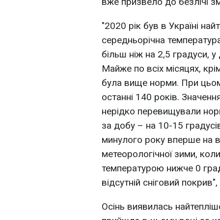
вже призвело до безлічі зм
"2020 рік був в Україні на
середньорічна температура
більш ніж на 2,5 градуси, у
Майже по всіх місяцях, крім
була вище норми. При цьом
останні 140 років. Значен
нерідко перевищували норму
за добу – на 10-15 градусі
минулого року вперше на вс
метеорологічної зими, кол
температурою нижче 0 град
відсутній сніговий покрив",
Осінь виявилась найтеплішою