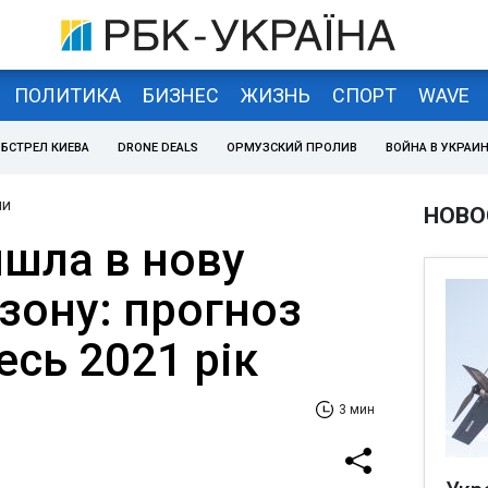
ПОЛИТИКА
БИЗНЕС
ЖИЗНЬ
СПОРТ
WAVE
БСТРЕЛ КИЕВА
DRONE DEALS
ОРМУЗСКИЙ ПРОЛИВ
ВОЙНА В УКРАИ
ни
НОВО
йшла в нову
зону: прогноз
есь 2021 рік
3 мин