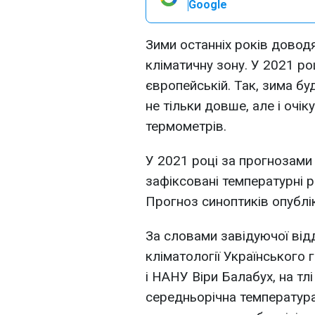
Google
Зими останніх років доводя
кліматичну зону. У 2021 ро
європейській. Так, зима бу
не тільки довше, але і очі
термометрів.
У 2021 році за прогнозами 
зафіксовані температурні р
Прогноз синоптиків опублі
За словами завідуючої від
кліматології Українського
і НАНУ Віри Балабух, на тлі
середньорічна температура