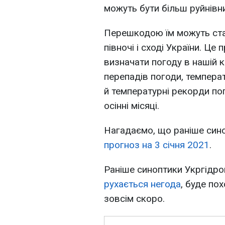
можуть бути більш руйнівн
Перешкодою їм можуть ста
півночі і сході України. Ц
визначати погоду в нашій кр
перепадів погоди, темпера
й температурні рекорди поп
осінні місяці.
Нагадаємо, що раніше син
прогноз на 3 січня 2021
.
Раніше синоптики Укргідр
рухається негода
, буде пох
зовсім скоро.