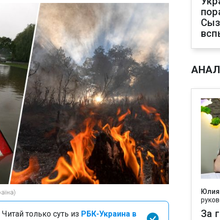
Укр
пор
Сыз
всп
АНАЛ
Юлия
раїна)
руков
За 
 Читай только суть из
РБК-Украина в