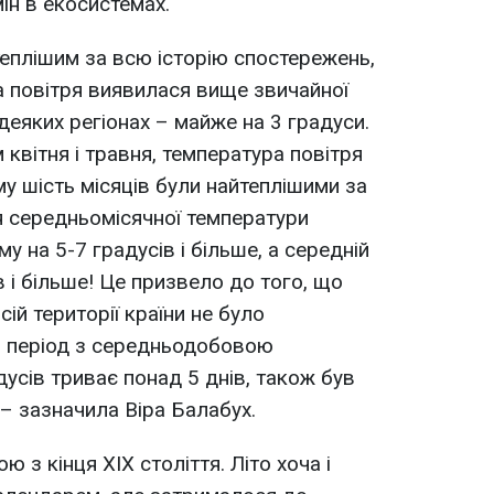
ін в екосистемах.
йтеплішим за всю історію спостережень,
 повітря виявилася вище звичайної
 деяких регіонах – майже на 3 градуси.
 квітня і травня, температура повітря
у шість місяців були найтеплішими за
ня середньомісячної температури
 на 5-7 градусів і більше, а середній
в і більше! Це призвело до того, що
ій території країни не було
и період з середньодобовою
усів триває понад 5 днів, також був
 – зазначила Віра Балабух.
 з кінця XIX століття. Літо хоча і