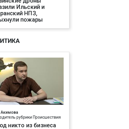
аинские дроны
азили Ильский и
ранский НПЗ,
ыхнули пожары
ИТИКА
 Акимова
одитель рубрики Происшествия
год никто из бизнеса