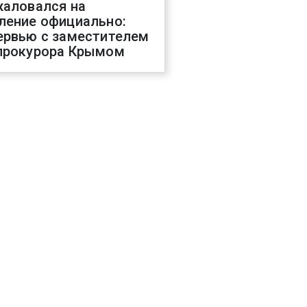
жаловался на
ление официально:
ервью с заместителем
прокурора Крымом