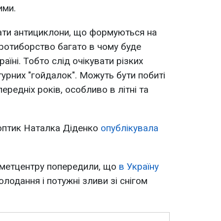
ими.
ти антициклони, що формуються на
е протиборство багато в чому буде
аїні. Тобто слід очікувати різких
турних "гойдалок". Можуть бути побиті
ередніх років, особливо в літні та
оптик Наталка Діденко
опублікувала
ометцентру попередили, що
в Україну
олодання і потужні зливи зі снігом