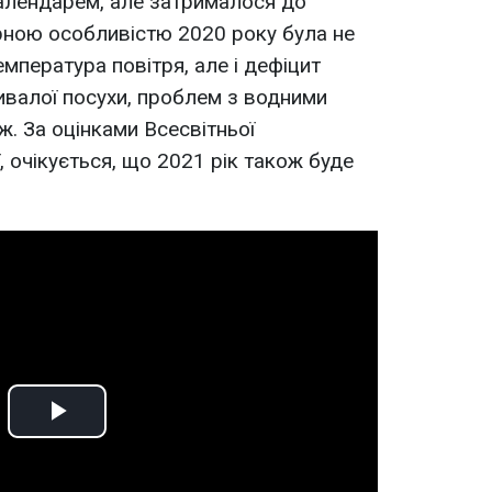
алендарем, але затрималося до
рною особливістю 2020 року була не
мпература повітря, але і дефіцит
ивалої посухи, проблем з водними
ж. За оцінками Всесвітньої
ї, очікується, що 2021 рік також буде
Play
Video