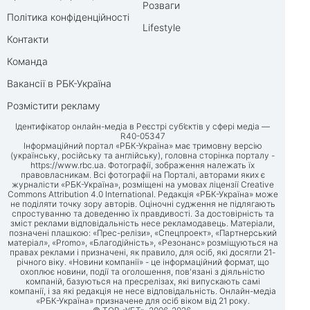
Розваги
Політика конфіденційності
Lifestyle
Контакти
Команда
Вакансії в РБК-Україна
Розмістити рекламу
Ідентифікатор онлайн-медіа в Реєстрі суб’єктів у сфері медіа —
R40-05347
Інформаційний портал «РБК-Україна» має тримовну версію
(українську, російську та англійську), головна сторінка порталу -
https://www.rbc.ua
. Фотографії, зображення належать їх
правовласникам. Всі фотографії на Порталі, авторами яких є
журналісти «РБК-Україна», розміщені на умовах ліцензії Creative
Commons Attribution 4.0 International. Редакція «РБК-Україна» може
не поділяти точку зору авторів. Оціночні судження не підлягають
спростуванню та доведенню їх правдивості. За достовірність та
зміст реклами відповідальність несе рекламодавець. Матеріали,
позначені плашкою: «Прес-релізи», «Спецпроект», «Партнерський
матеріал», «Promo», «Благодійність», «Резонанс» розміщуються на
правах реклами і призначені, як правило, для осіб, які досягли 21-
річного віку. «Новини компанії» - це інформаційний формат, що
охоплює новини, події та оголошення, пов'язані з діяльністю
компаній, базуються на пресрелізах, які випускають самі
компанії, і за які редакція не несе відповідальність. Онлайн-медіа
«РБК-Україна» призначене для осіб віком від 21 року.