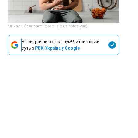
Михаил Заливако (фото: stb.ua.holostyak)
Не витрачай час на шум! Читай тільки
суть з
РБК-Україна у Google