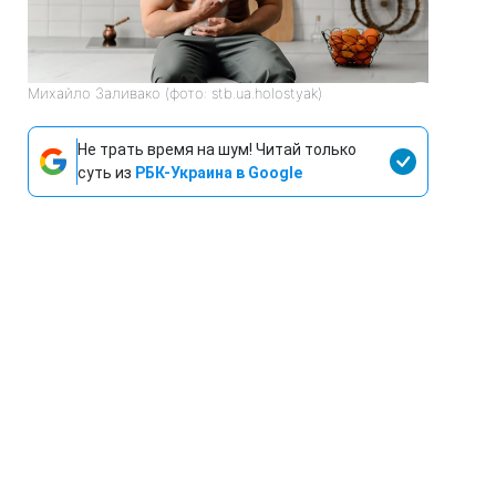
Михайло Заливако (фото: stb.ua.holostyak)
Не трать время на шум! Читай только
суть из
РБК-Украина в Google