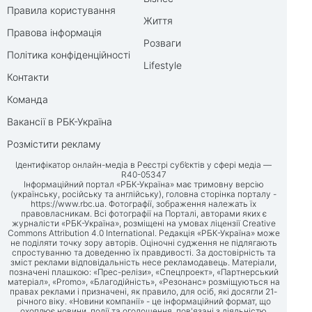
Правила користування
Життя
Правова інформація
Розваги
Політика конфіденційності
Lifestyle
Контакти
Команда
Вакансії в РБК-Україна
Розмістити рекламу
Ідентифікатор онлайн-медіа в Реєстрі суб’єктів у сфері медіа —
R40-05347
Інформаційний портал «РБК-Україна» має тримовну версію
(українську, російську та англійську), головна сторінка порталу -
https://www.rbc.ua
. Фотографії, зображення належать їх
правовласникам. Всі фотографії на Порталі, авторами яких є
журналісти «РБК-Україна», розміщені на умовах ліцензії Creative
Commons Attribution 4.0 International. Редакція «РБК-Україна» може
не поділяти точку зору авторів. Оціночні судження не підлягають
спростуванню та доведенню їх правдивості. За достовірність та
зміст реклами відповідальність несе рекламодавець. Матеріали,
позначені плашкою: «Прес-релізи», «Спецпроект», «Партнерський
матеріал», «Promo», «Благодійність», «Резонанс» розміщуються на
правах реклами і призначені, як правило, для осіб, які досягли 21-
річного віку. «Новини компанії» - це інформаційний формат, що
охоплює новини, події та оголошення, пов'язані з діяльністю