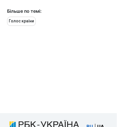
Більше по темі:
Голос країни
RU
|
UA