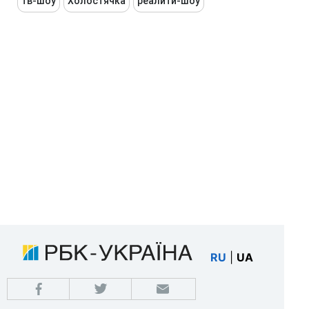
тв-шоу
Холостячка
реалити-шоу
RU
|
UA