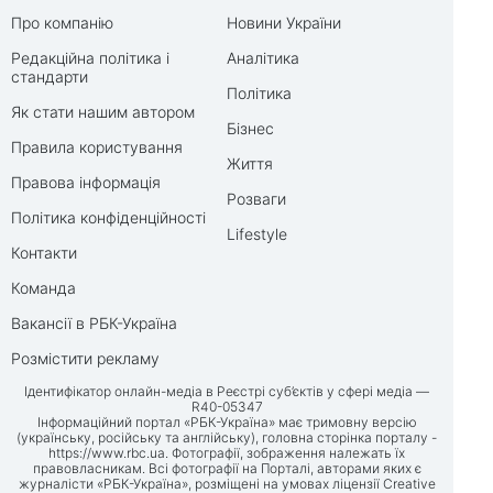
Про компанію
Новини України
Редакційна політика і
Аналітика
стандарти
Політика
Як стати нашим автором
Бізнес
Правила користування
Життя
Правова інформація
Розваги
Політика конфіденційності
Lifestyle
Контакти
Команда
Вакансії в РБК-Україна
Розмістити рекламу
Ідентифікатор онлайн-медіа в Реєстрі суб’єктів у сфері медіа —
R40-05347
Інформаційний портал «РБК-Україна» має тримовну версію
(українську, російську та англійську), головна сторінка порталу -
https://www.rbc.ua
. Фотографії, зображення належать їх
правовласникам. Всі фотографії на Порталі, авторами яких є
журналісти «РБК-Україна», розміщені на умовах ліцензії Creative