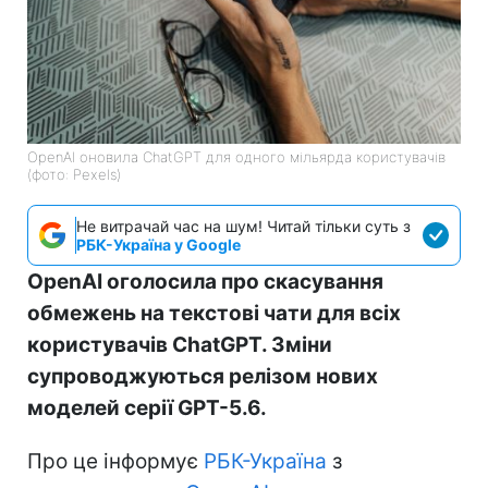
OpenAI оновила ChatGPT для одного мільярда користувачів
(фото: Pexels)
Не витрачай час на шум! Читай тільки суть з
РБК-Україна у Google
OpenAI оголосила про скасування
обмежень на текстові чати для всіх
користувачів ChatGPT. Зміни
супроводжуються релізом нових
моделей серії GPT-5.6.
Про це інформує
РБК-Україна
з