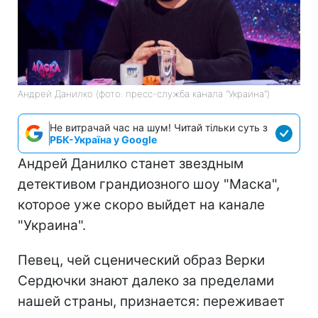
Андрей Данилко (фото: пресс-служба канала "Украина")
Не витрачай час на шум! Читай тільки суть з
РБК-Україна у Google
Андрей Данилко станет звездным
детективом грандиозного шоу "Маска",
которое уже скоро выйдет на канале
"Украина".
Певец, чей сценический образ Верки
Сердючки знают далеко за пределами
нашей страны, признается: переживает