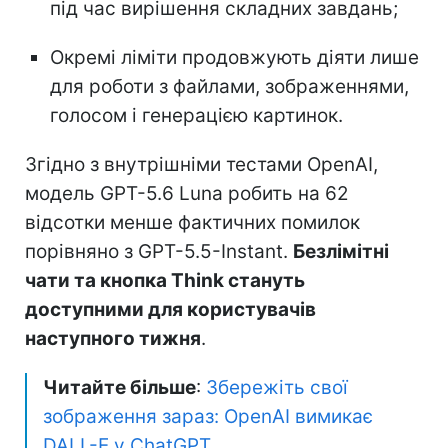
під час вирішення складних завдань;
Окремі ліміти продовжують діяти лише
для роботи з файлами, зображеннями,
голосом і генерацією картинок.
Згідно з внутрішніми тестами OpenAI,
модель GPT-5.6 Luna робить на 62
відсотки менше фактичних помилок
порівняно з GPT-5.5-Instant.
Безлімітні
чати та кнопка Think стануть
доступними для користувачів
наступного тижня
.
Читайте більше
:
Збережіть свої
зображення зараз: OpenAI вимикає
DALL-E у ChatGPT