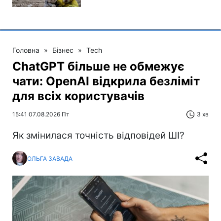
Головна
»
Бізнес
»
Tech
ChatGPT більше не обмежує
чати: OpenAI відкрила безліміт
для всіх користувачів
15:41 07.08.2026 Пт
3 хв
Як змінилася точність відповідей ШІ?
ОЛЬГА ЗАВАДА