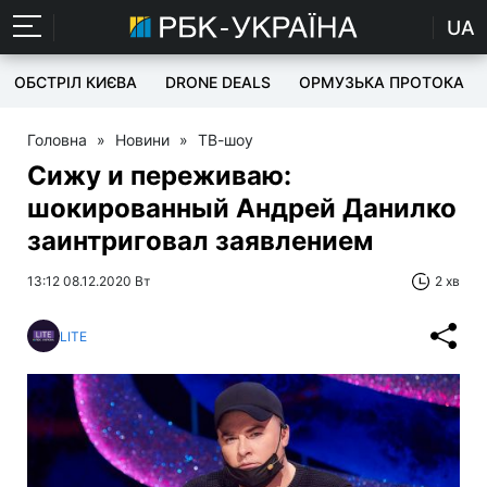
UA
ОБСТРІЛ КИЄВА
DRONE DEALS
ОРМУЗЬКА ПРОТОКА
Головна
»
Новини
»
ТВ-шоу
Сижу и переживаю:
шокированный Андрей Данилко
заинтриговал заявлением
13:12 08.12.2020 Вт
2 хв
LITE