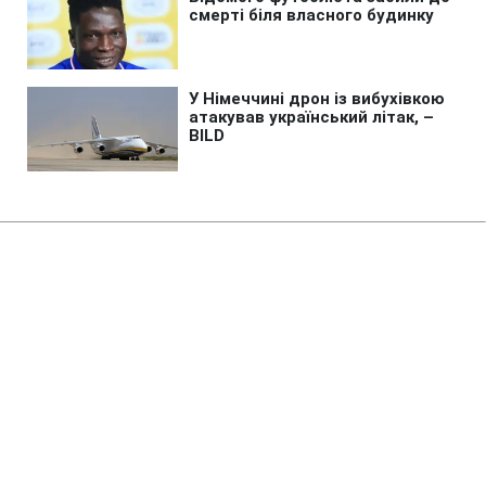
Головна
»
Новини
»
Війна в Україні
Російські диверсанти
активізували спроби
закріпитися у Лимані
15:36 07.08.2026 Пт
2 хв
Росія не покидає намірів захопити ще
одне місто на Донеччині