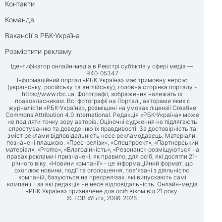
Контакти
Команда
Вакансії в РБК-Україна
Розмістити рекламу
Ідентифікатор онлайн-медіа в Реєстрі суб’єктів у сфері медіа —
R40-05347
Інформаційний портал «РБК-Україна» має тримовну версію
(українську, російську та англійську), головна сторінка порталу -
https://www.rbc.ua
. Фотографії, зображення належать їх
правовласникам. Всі фотографії на Порталі, авторами яких є
журналісти «РБК-Україна», розміщені на умовах ліцензії Creative
Commons Attribution 4.0 International. Редакція «РБК-Україна» може
не поділяти точку зору авторів. Оціночні судження не підлягають
спростуванню та доведенню їх правдивості. За достовірність та
зміст реклами відповідальність несе рекламодавець. Матеріали,
позначені плашкою: «Прес-релізи», «Спецпроект», «Партнерський
матеріал», «Promo», «Благодійність», «Резонанс» розміщуються на
правах реклами і призначені, як правило, для осіб, які досягли 21-
річного віку. «Новини компанії» - це інформаційний формат, що
охоплює новини, події та оголошення, пов'язані з діяльністю
компаній, базуються на пресрелізах, які випускають самі
компанії, і за які редакція не несе відповідальність. Онлайн-медіа
«РБК-Україна» призначене для осіб віком від 21 року.
© ТОВ «УБТ», 2006-2026.