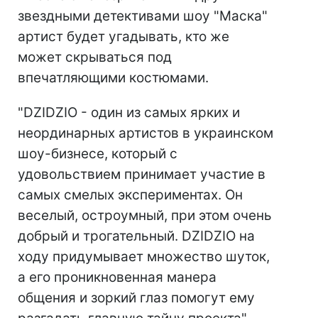
звездными детективами шоу "Маска"
артист будет угадывать, кто же
может скрываться под
впечатляющими костюмами.
"DZIDZIO - один из самых ярких и
неординарных артистов в украинском
шоу-бизнесе, который с
удовольствием принимает участие в
самых смелых экспериментах. Он
веселый, остроумный, при этом очень
добрый и трогательный. DZIDZIO на
ходу придумывает множество шуток,
а его проникновенная манера
общения и зоркий глаз помогут ему