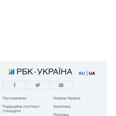
RU
|
UA
Про компанію
Новини України
Редакційна політика і
Аналітика
стандарти
Політика