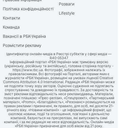
Розваги
Політика конфіденційності
Lifestyle
Контакти
Команда
Вакансії в РБК-Україна
Розмістити рекламу
Ідентифікатор онлайн-медіа в Реєстрі суб’єктів у сфері медіа —
R40-05347
Інформаційний портал «РБК-Україна» має тримовну версію
(українську, російську та англійську), головна сторінка порталу -
https://www.rbc.ua
. Фотографії, зображення належать їх
правовласникам. Всі фотографії на Порталі, авторами яких є
журналісти «РБК-Україна», розміщені на умовах ліцензії Creative
Commons Attribution 4.0 International. Редакція «РБК-Україна» може
не поділяти точку зору авторів. Оціночні судження не підлягають
спростуванню та доведенню їх правдивості. За достовірність та
зміст реклами відповідальність несе рекламодавець. Матеріали,
позначені плашкою: «Прес-релізи», «Спецпроект», «Партнерський
матеріал», «Promo», «Благодійність», «Резонанс» розміщуються на
правах реклами і призначені, як правило, для осіб, які досягли 21-
річного віку. «Новини компанії» - це інформаційний формат, що
охоплює новини, події та оголошення, пов'язані з діяльністю
компаній, базуються на пресрелізах, які випускають самі
компанії, і за які редакція не несе відповідальність. Онлайн-медіа
«РБК-Україна» призначене для осіб віком від 21 року.