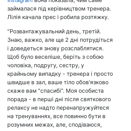
Instagram
вона показала, чим саме
займалася під керівництвом тренера.
Лілія качала прес і робила розтяжку.
"Розвантажувальний день, третій.
Знаю, важко, але ще 2 дні потрудіться
і доведеться знову розслаблятися.
Щоб було веселіше, беріть з собою
чоловіка, подругу, сестру, у
крайньому випадку - тренера і просто
швидше в зал, ваше тіло обов'язково
скаже вам "спасибі". Моя особиста
порада - в перші дні після святкового
релаксу не надто перенапружуйтеся
на тренуваннях, все повинно бути в
розумних межах, але, сподіваюся,