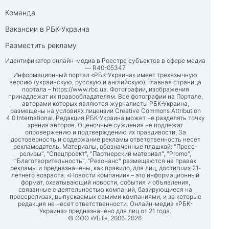
Команда
Вакансии в РБК-Украина
Разместить рекламу
Идентификатор онлайн-медиа в Реестре субъектов в сфере медиа
— R40-05347
Информационный портал «РБК-Украина» имеет трехязычную
версию (украинскую, русскую и английскую), главная страница
портала –
https://www.rbc.ua
. Фотографии, изображения
принадлежат их правообладателям. Все фотографии на Портале,
авторами которых являются журналисты РБК-Украина,
размещены на условиях лицензии Creative Commons Attribution
4.0 International. Редакция РБК-Украина может не разделять точку
зрения авторов. Оценочные суждения не подлежат
опровержению и подтверждению их правдивости. За
достоверность и содержание рекламы ответственность несет
рекламодатель. Материалы, обозначенные плашкой: "Пресс-
релизы", "Спецпроект", "Партнерский материал", "Promo",
"Благотворительность", "Резонанс" размещаются на правах
рекламы и предназначены, как правило, для лиц, достигших 21-
летнего возраста. «Новости компании» – это информационный
формат, охватывающий новости, события и объявления,
связанные с деятельностью компаний, базирующиеся на
прессрелизах, выпускаемых самими компаниями, и за которые
редакция не несет ответственности. Онлайн-медиа «РБК-
Украина» предназначено для лиц от 21 года.
© ООО «УБТ», 2006-2026.