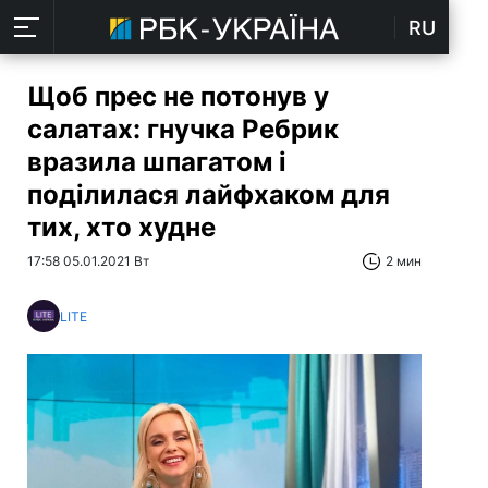
RU
Щоб прес не потонув у
салатах: гнучка Ребрик
вразила шпагатом і
поділилася лайфхаком для
тих, хто худне
17:58 05.01.2021 Вт
2 мин
LITE